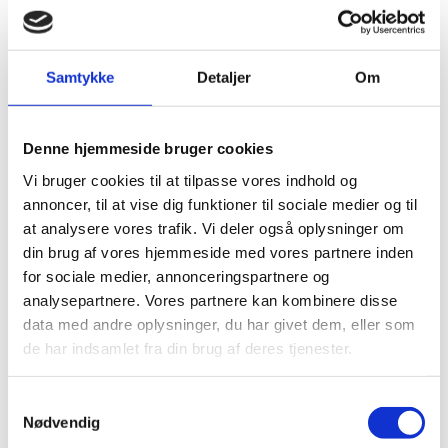
den – dvs. se de specifikke kurser ift. seneste fuldførte
uddannelse – skal man fortsat bruge kuben
VEUbasis
.
Justering af nøgletal om ledighed
Samtykke
Detaljer
Om
Ledighedsmålet vist på
datavarehus.ufm.dk
er nu
justeret, så udvandrede er fjernet af opgørelsen. Det
blev besluttet i forbindelse med aftalen om reduktion
Denne hjemmeside bruger cookies
af videregående engelsksprogede uddannelser at
gennemføre denne ændring i ledighedsopgørelsen i
Vi bruger cookies til at tilpasse vores indhold og
den ledighedsbaserede dimensioneringsmodel. Målet
annoncer, til at vise dig funktioner til sociale medier og til
ændres nu også på
datavarehus.ufm.dk
for at skabe
at analysere vores trafik. Vi deler også oplysninger om
konsistens mellem det ledighedsbegreb, der benyttes
din brug af vores hjemmeside med vores partnere inden
til dimensionering og det ledighedsbegreb, der
benyttes i datavarehuset. Ledighedsmålet, hvor
for sociale medier, annonceringspartnere og
udvandrede indgår, er stadig tilgængelig i excel-delen
analysepartnere. Vores partnere kan kombinere disse
(kuben
Elevledighed
).
data med andre oplysninger, du har givet dem, eller som
de har indsamlet fra din brug af deres tjenester.
Online-kursus for institutionsbrugere
Vi afholder kursus for brugere på
uddannelsesinstitutionerne onsdag den 30. november
S
kl. 12-16. Deltagelsen i et kursus er en forudsætning for
Nødvendig
a
at få adgang til datavarehuset (excel-delen).