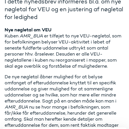
I dette nyhedsbrev informeres bl.a. om nye
nøgletal for VEU og en justering af nøgletal
for ledighed
Nye nøgletal om VEU
Kuben
AMR_BUA
er tilføjet to nye VEU-nøgletal, som
for befolkningen belyser VEU-aktivitet i løbet af
seneste fuldførte uddannelse udtrykt som antal
personer hhv. årselever. Desuden er alle VEU-
nøgletallene i kuben nu reorganiseret i mapper, som
skal øge overblik og forståelse af mulighederne.
De nye nøgletal åbner mulighed for at belyse
omfanget af efteruddannelse knyttet til en specifik
uddannelse og giver mulighed for at sammenligne
uddannelser og se hvilke, som har mere eller mindre
efteruddannelse. Sagt på en anden måde kan man i
AMR_BUA
nu se hvor mange i befolkningen, som
får/ikke får efteruddannelse, herunder det generelle
omfang. Skal man herefter kende detaljer om
efteruddannelse for dem, som rent faktisk modtager