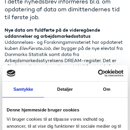
I dette nyhedsbrev informeres bl.a. om
opdatering af data om dimittendernes tid
til første job.
Nye data om fuldførte på de videregående
uddannelser og arbejdsmarkedsstatus
Uddannelses- og Forskningsministeriet har opdateret
kuben
ElevFørsteJob
, der bygger på de nye elevtal fra
Danmarks Statistik samt data fra
Arbejdsmarkedsstyrelsens DREAM-register. Det er
således muligt nu at analysere tid til første job for
2021-dimittenderne.
Data på
datavarehus.ufm.dk
vil snarest blive
Samtykke
Detaljer
Om
opdateret.
Nøgletal mv.
Som tidligere nævnt i nyhedsbrevet er der tilføjet
Denne hjemmeside bruger cookies
nye nøgletal for gymnasiekarakterer
(eksamenskvotient opnået i gymnasiet) i en række
Vi bruger cookies til at tilpasse vores indhold og
kuber. Nu findes gymnasiekarakterer som nøgletal og
annoncer, til at vise dig funktioner til sociale medier og til