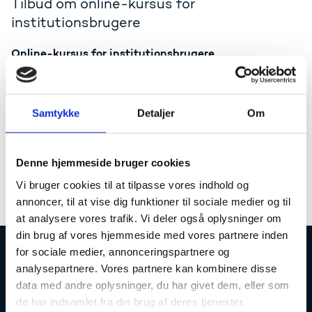
Tilbud om online-kursus for
institutionsbrugere
Online-kursus for institutionsbrugere
Vi afholder kursus for brugere på
uddannelsesinstitutionerne onsdag den 29. marts kl.
12-16. Deltagelsen i et kursus er en forudsætning for at
få adgang til datavarehuset (excel-delen).
Samtykke
Detaljer
Om
Tilmelding til kurset sendes til
dvh@ufm.dk
senest
onsdag d. 22. marts med oplysning om navn,
Denne hjemmeside bruger cookies
uddannelsesinstitution, email og mobiltelefonnr. (skal
kunne modtage flash-sms, derfor ikke Skype eller
Vi bruger cookies til at tilpasse vores indhold og
fastnet).
annoncer, til at vise dig funktioner til sociale medier og til
at analysere vores trafik. Vi deler også oplysninger om
din brug af vores hjemmeside med vores partnere inden
for sociale medier, annonceringspartnere og
Uddannelses- og Forskningsstyrelsen
analysepartnere. Vores partnere kan kombinere disse
data med andre oplysninger, du har givet dem, eller som
de har indsamlet fra din brug af deres tjenester.