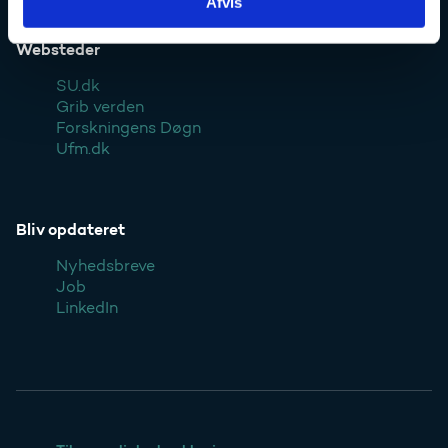
Afvis
Websteder
SU.dk
Grib verden
Forskningens Døgn
Ufm.dk
Bliv opdateret
Nyhedsbreve
Job
LinkedIn