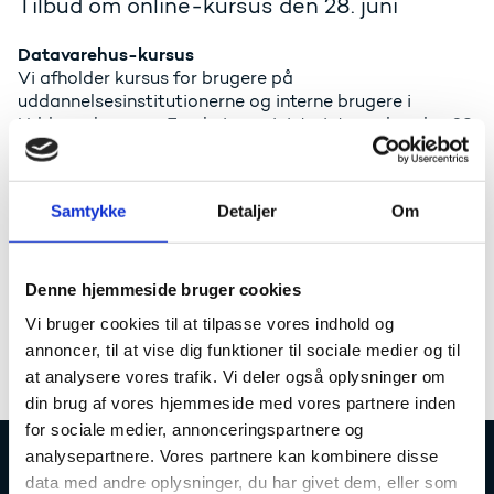
Tilbud om online-kursus den 28. juni
Datavarehus-kursus
Vi afholder kursus for brugere på
uddannelsesinstitutionerne og interne brugere i
Uddannelses- og Forskningsministeriet onsdag den 28.
juni kl. 12-16. Deltagelsen i et kursus er en
forudsætning for at få adgang til datavarehuset
(excel-delen).
Samtykke
Detaljer
Om
senest
Tilmelding til kurset sendes til
dvh@ufm.dk
mandag d. 19. juni
med oplysning om navn,
uddannelsesinstitution, email og mobiltelefonnr. (skal
Denne hjemmeside bruger cookies
kunne modtage flash-sms, derfor ikke Skype eller
Vi bruger cookies til at tilpasse vores indhold og
fastnet). Af hensyn til den nødvendige
brugeroprettelse hos Danmarks Statistik skal
annoncer, til at vise dig funktioner til sociale medier og til
tilmeldingsfristen overholdes.
at analysere vores trafik. Vi deler også oplysninger om
din brug af vores hjemmeside med vores partnere inden
for sociale medier, annonceringspartnere og
analysepartnere. Vores partnere kan kombinere disse
data med andre oplysninger, du har givet dem, eller som
Uddannelses- og Forskningsstyrelsen