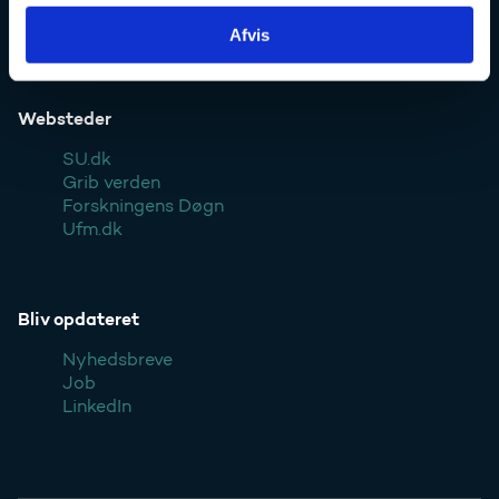
Pressekontakt
Styrelsen
Afvis
Websteder
SU.dk
Grib verden
Forskningens Døgn
Ufm.dk
Bliv opdateret
Nyhedsbreve
Job
LinkedIn