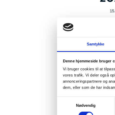
15
Nye da
Opdater
Samtykke
Der er 
blevet o
i 2022.
Denne hjemmeside bruger c
Data er
Vi bruger cookies til at tilpas
vores trafik. Vi deler også 
Datava
Vi afho
annonceringspartnere og anal
16. Delt
dem, eller som de har indsaml
Tilmeldi
S
uddannel
Nødvendig
a
fastnet)
m
overhol