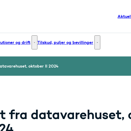
Aktuel
tutioner og drift
Tilskud, puljer og bevillinger
g og innovation - Flere links
Institutioner og drift - Flere links
Tilskud, puljer og bev
atavarehuset, oktober II 2024
t fra datavarehuset, o
24