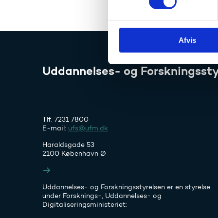
t
y
k
Afvis
k
e
v
Uddannelses- og Forskningssty
a
l
g
Tlf. 7231 7800
E-mail:
ufs@ufm.dk
Haraldsgade 53
2100 København Ø
Styrelsens EAN- og CVR-numre
Uddannelses- og Forskningsstyrelsen er en styrelse
under Forsknings-, Uddannelses- og
Digitaliseringsministeriet: