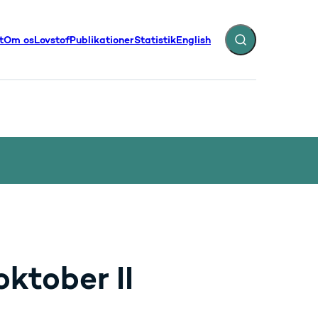
t
Om os
Lovstof
Publikationer
Statistik
English
Fold søgefelt ud
illinger - Flere links
ktober II