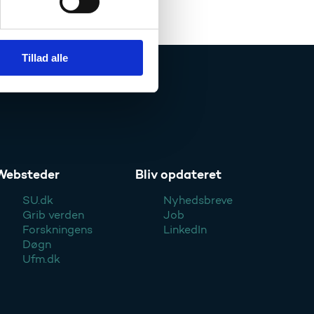
Tillad alle
Websteder
Bliv opdateret
SU.dk
Nyhedsbreve
Grib verden
Job
Forskningens
LinkedIn
Døgn
Ufm.dk