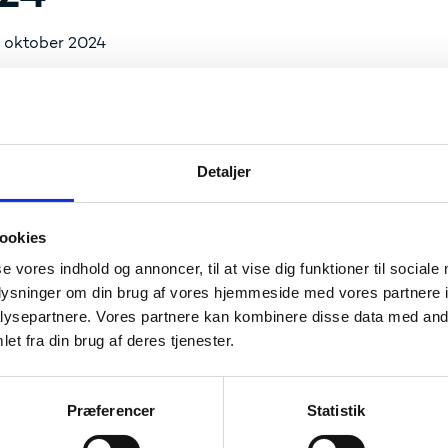
. oktober 2024
ta om ledighed og tilbud om online-kursus
ing af kube
Detaljer
kommet ledighedsdata for 2. kvartal 2024 fra Danmarks Stat
pdateret. De nye data gør det bl.a. muligt at opgøre ledighe
ookies
 opdateret på
datavarehus.ufm.dk
.
se vores indhold og annoncer, til at vise dig funktioner til sociale
oplysninger om din brug af vores hjemmeside med vores partnere i
rehus-kursus
lder online-kursus for brugere på uddannelsesinstitutionern
ysepartnere. Vores partnere kan kombinere disse data med andr
agelsen i et kursus er en forudsætning for at få adgang til 
et fra din brug af deres tjenester.
ng til kurset sendes til
dvh@ufm.dk
senest onsdag d. 13. n
sesinstitution, mail og mobiltelefonnr. (skal kunne modtage
Præferencer
Statistik
. Af hensyn til den nødvendige brugeroprettelse hos Danmark
des.