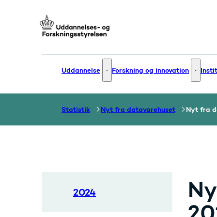
Gå til forsiden
Uddannelse
Forskning og innovation
Insti
Uddannelse - Flere links
Forsknin
Statistik
Nyt fra datavarehuset
Nyt fra d
Ny
2024
20