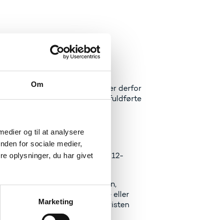
Om
istik, og kuben
ElevLedighed
er derfor
dsgraden for 4.-7. kvartal for fuldførte
 medier og til at analysere
nden for sociale medier,
e onsdag den 20. november kl. 12-
e oplysninger, du har givet
datavarehuset (excel-delen).
ovember med oplysning om navn,
 flash-sms, derfor ikke Skype eller
Marketing
s Statistik skal tilmeldingsfristen