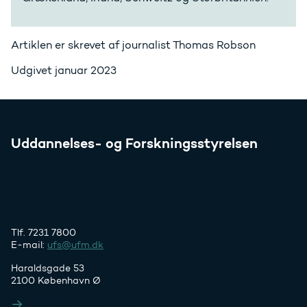
Artiklen er skrevet af journalist Thomas Robson
Udgivet januar 2023
Uddannelses- og Forskningsstyrelsen
Tlf. 7231 7800
E-mail:
ufs@ufm.dk
Haraldsgade 53
2100 København Ø
Styrelsens EAN- og CVR-numre