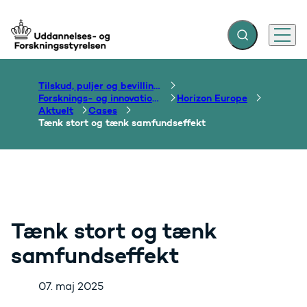
Fold søgefelt ud
Menu
Gå til forsiden
Tilskud, puljer og bevillinger
Forsknings- og innovationsområdet
Horizon Europe
Aktuelt
Cases
Tænk stort og tænk samfundseffekt
Tænk stort og tænk
samfundseffekt
07. maj 2025