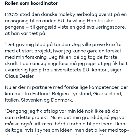
Rollen som koordinator
I 2022 stod den danske molekylærbiolog øverst på en
ansøgning til en anden EU-bevilling Han fik ikke
pengene – til gengæld viste en god evalueringsscore,
at han var tæt på.
"Det gav mig blod på tanden. Jeg ville prøve kræfter
med et stort projekt, hvor jeg kunne gøre en forskel
med min forskning. Jeg fik en idé og tog de første
skridt. I den ansøgningsfase må jeg sige, at jeg fik helt
uvurderlig hjælp fra universitetets EU-kontor", siger
Claus Desler.
Nu er der ni partnere med forskellige kompetencer, der
kommer fra Estland, Belgien, Tyskland, Grækenland,
Italien, Slovenien og Danmark.
"Dengang jeg fik afslag var min idé nok ikke så klar
som i dette projekt. Nu er det min grundidé, så jeg var
måske også lidt mere hård i forhold til partnere. I kan
deltage, hvis I synes om idéen, men det bliver med top-