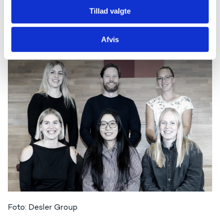
problemstillinger. Ét forskningsområde alene kan
Tillad valgte
sjældent løse problemerne. Tanken om, at den bedste
forskning sker inden for sit eget felt, skal dø. Fremtiden
er at forske på tværs af grænser og fagområder", siger
Afvis
Claus Desler.
Foto: Desler Group