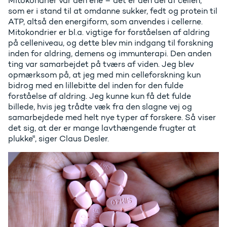
Mitokondrier var den ene – det er den del af cellen,
som er i stand til at omdanne sukker, fedt og protein til
ATP, altså den energiform, som anvendes i cellerne.
Mitokondrier er bl.a. vigtige for forståelsen af aldring
på celleniveau, og dette blev min indgang til forskning
inden for aldring, demens og immunterapi. Den anden
ting var samarbejdet på tværs af viden. Jeg blev
opmærksom på, at jeg med min celleforskning kun
bidrog med en lillebitte del inden for den fulde
forståelse af aldring. Jeg kunne kun få det fulde
billede, hvis jeg trådte væk fra den slagne vej og
samarbejdede med helt nye typer af forskere. Så viser
det sig, at der er mange lavthængende frugter at
plukke", siger Claus Desler.