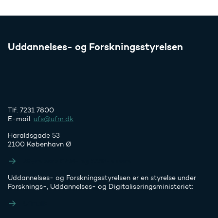
Uddannelses- og Forskningsstyrelsen
Tlf. 7231 7800
E-mail:
ufs@ufm.dk
Haraldsgade 53
2100 København Ø
Styrelsens EAN- og CVR-numre
Uddannelses- og Forskningsstyrelsen er en styrelse under
Forsknings-, Uddannelses- og Digitaliseringsministeriet:
Ufm.dk