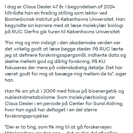
I dag er Claus Desler 47 år. I begyndelsen af 2024
tiltrådte han en fireårig stilling som lektor ved
Biomedicinsk Institut på Københavns Universitet. Han
begyndte sin karriere med at læse molekylær biologi
på RUC. Derfra gik turen til Københavns Universitet.
"For mig og min indsigt i den akademiske verden var
det virkelig godt at læse begge steder. På RUC lærte
jeg at definere forskningsspørgsmål, indhente data og
skelne mellem god og dårlig forskning. På KU
fokuseres der mere på videnskabelig detalje. Det har
været godt for mig at bevæge mig mellem de to", siger
han.
Han fik sin ph.d. i 2009 med fokus på bioenergetik og
nukleotidmetabolisme. Som molekylærbiolog var
Claus Desler i en periode på Center for Sund Aldring,
hvor han også har deltaget i en del større
forskningsprojekter.
"Der er to ting, som fik mig til at gå forskervejen.