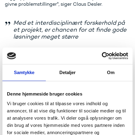
givne problemstillinger", siger Claus Desler.
Med et interdisciplinært forskerhold på
et projekt, er chancen for at finde gode
løsninger meget større
I Horizon Europe-projektet er der mange forskellige
faggrupper repræsenteret.
Samtykke
Detaljer
Om
"Jeg har forsket med antropologer, filosoffer,
socialøkonomer, adfærdsforskere, læger,
matematikere. I det samarbejde opstår der nye
energier. Tilbage til hammeren og sømmet. Hvis en
Denne hjemmeside bruger cookies
læge ser en syg, tænker han: Den syge skal helbredes
Vi bruger cookies til at tilpasse vores indhold og
på sygehus eller med medicin. Økonomen tænker: Kan
det betale sig at helbrede den syge? Med et
annoncer, til at vise dig funktioner til sociale medier og til
interdisciplinært forskerhold på et projekt, er chancen
at analysere vores trafik. Vi deler også oplysninger om
for at finde gode løsninger meget større", siger Claus
din brug af vores hjemmeside med vores partnere inden
Desler.
for sociale medier, annonceringspartnere og