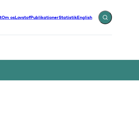
t
Om os
Lovstof
Publikationer
Statistik
English
Fold søgefelt ud
illinger - Flere links