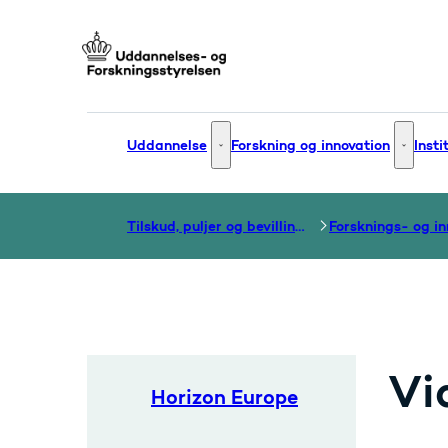
Gå til forsiden
Uddannelse
Forskning og innovation
Insti
Uddannelse - Flere links
Forsknin
Tilskud, puljer og bevillinger
Vi
Horizon Europe