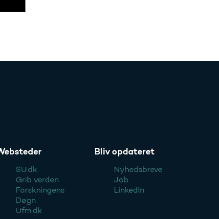
Websteder
Bliv opdateret
SU.dk
Nyhedsbreve
Grib verden
Job
Forskningens
LinkedIn
Døgn
Ufm.dk