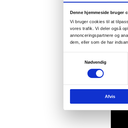
Denne hjemmeside bruger c
Vi bruger cookies til at tilpas
vores trafik. Vi deler også 
annonceringspartnere og anal
dem, eller som de har indsaml
3. S
S
Nødvendig
a
m
t
y
k
Afvis
k
e
v
a
l