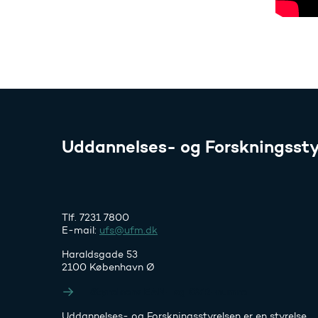
Uddannelses- og Forskningssty
Tlf. 7231 7800
E-mail:
ufs@ufm.dk
Haraldsgade 53
2100 København Ø
Styrelsens EAN- og CVR-numre
Uddannelses- og Forskningsstyrelsen er en styrelse