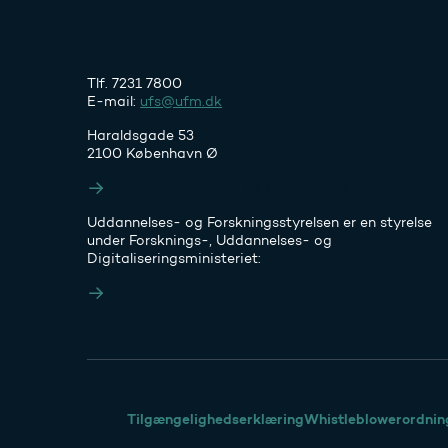
Tlf. 7231 7800
E-mail:
ufs@ufm.dk
Haraldsgade 53
2100 København Ø
Styrelsens EAN- og CVR-numre
Uddannelses- og Forskningsstyrelsen er en styrelse
under Forsknings-, Uddannelses- og
Digitaliseringsministeriet:
Ufm.dk
Tilgængelighedserklæring
Whistleblowerordnin