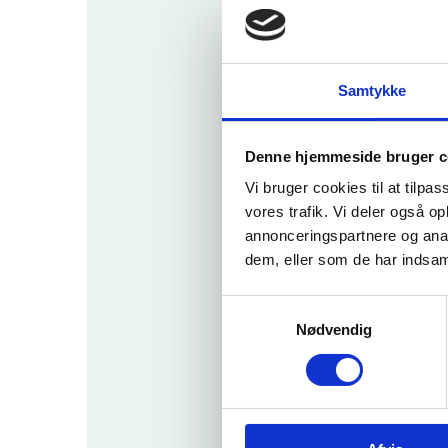
inkluderende
samfund
Hva
Civil
samfundssik
Samtykke
Man kan 
kerhed
Desuden
Det digitale
Denne hjemmeside bruger c
område,
købe
industri og
Vi bruger cookies til at tilpas
købe
rummet
vores trafik. Vi deler også 
flyt
annonceringspartnere og anal
Klima, energi
og mobilitet
dem, eller som de har indsaml
Dan
Bioøkonomi,
S
fødevarer,
Få over
Nødvendig
a
naturressour
m
cer, landbrug
og miljø
t
y
Det
k
Europæiske
Læs