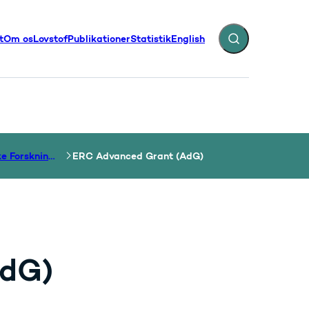
t
Om os
Lovstof
Publikationer
Statistik
English
Fold søgefelt ud
illinger - Flere links
Det Europæiske Forskningsråd
ERC Advanced Grant (AdG)
AdG)