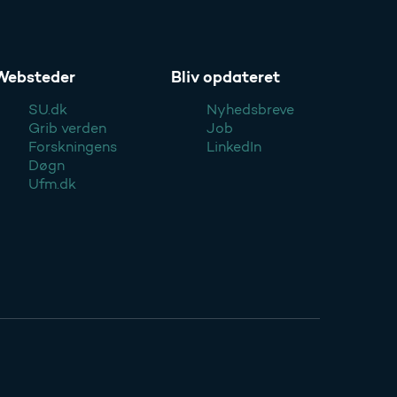
Websteder
Bliv opdateret
SU.dk
Nyhedsbreve
Grib verden
Job
Forskningens
LinkedIn
Døgn
Ufm.dk