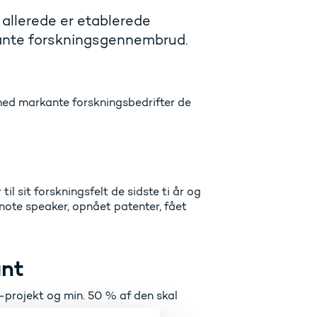
allerede er etablerede
kante forskningsgennembrud.
t med markante forskningsbedrifter de
l sit forskningsfelt de sidste ti år og
note speaker, opnået patenter, fået
ant
-projekt og min. 50 % af den skal
ope.