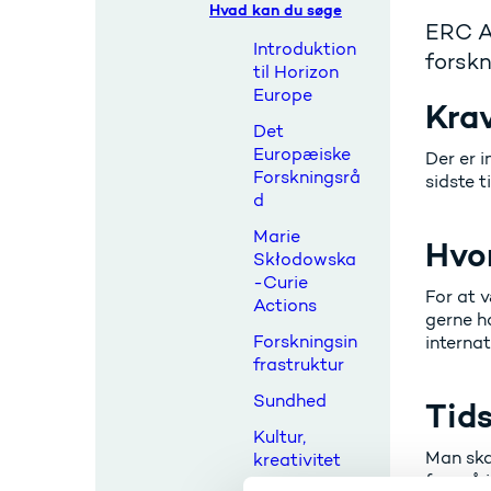
Hvad kan du søge
ERC Ad
Introduktion
forsk
til Horizon
Europe
Krav
Det
Europæiske
Der er i
Forskningsrå
sidste ti
d
Marie
Hvo
Skłodowska
-Curie
For at v
Actions
gerne h
Forskningsin
internat
frastruktur
Sundhed
Tid
Kultur,
Man ska
kreativitet
foregå i
og