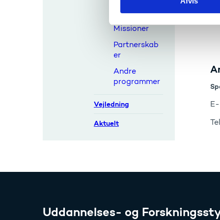
Afvis
k
Innovationsr
åd
e
v
Missioner
a
Partnerskab
l
er
g
A
Andre
programmer
Sp
E-
Vejledning
Te
Aktuelt
Uddannelses- og Forskningssty