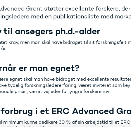
vanced Grant støtter excellente forskere, der 
ningsledere med en publikationsliste med mar
 til ansøgers ph.d.-alder
ntet krav, men man skal have bidraget til sit forskningsfel
 år.
rnår er man egnet?
ære egnet skal man have bidraget med excellente resultater ti
ave tydelig forskningsledererfaring, været inviteret som key
ionale priser, været vejleder for yngre forskere mv.
sforbrug i et ERC Advanced Gr
l minimum kunne dedikere 30 % af sin arbejdstid til et ERC
 et EU-land eller et land, der er associeret med Horizon Eur