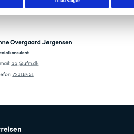
Tillad valgte
Om Advanced Grant på rådets hjemmeside
nne Overgaard Jørgensen
ecialkonsulent
mail:
aoj@ufm.dk
lefon:
72318451
relsen