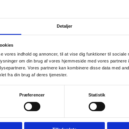
d kan man søge om?
Detaljer
søge om op til 2,5 mio. euro. i op til fem år.
 kan man søge om 1 mio. euro, hvis man har brug for at:
ookies
 særligt udstyr
se vores indhold og annoncer, til at vise dig funktioner til sociale
 sig adgang til forskningsinfrastruktur eller
oplysninger om din brug af vores hjemmeside med vores partnere i
te særligt udstyr til Europa i forbindelse med sit ERC-projek
ysepartnere. Vores partnere kan kombinere disse data med andr
et fra din brug af deres tjenester.
ske ERC Advanced Grants proj
blik over forskere i Danmark, der har modtaget ERC Advan
Præferencer
Statistik
Besøg ERC's dashboard med oplysninger om bevillingsmodtagern
og Countries øverst til venstre
 mere