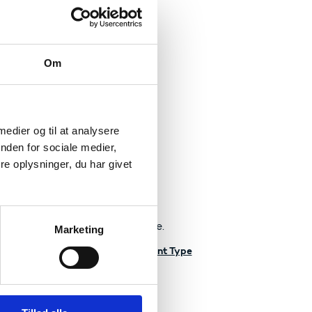
Om
 medier og til at analysere
nden for sociale medier,
t.
e oplysninger, du har givet
ekter
ced Grant på ERC's hjemmeside.
Marketing
e og deres projekter - Vælg Grant Type