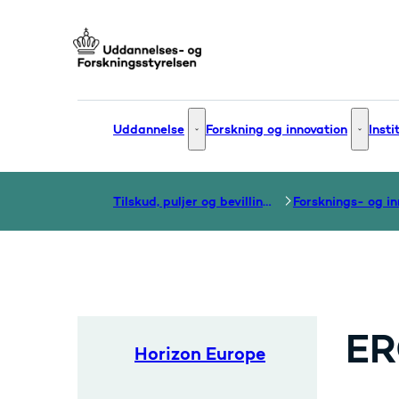
Gå til forsiden
Uddannelse
Forskning og innovation
Insti
Uddannelse - Flere links
Forsknin
Tilskud, puljer og bevillinger
ER
Horizon Europe