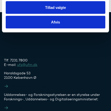
Tillad valgte
Afvis
Uddannelses- og Forskningsstyrelsen
Tlf. 7231 7800
E-mail:
ufs@ufm.dk
Haraldsgade 53
2100 København Ø
Styrelsens EAN- og CVR-numre
Uddannelses- og Forskningsstyrelsen er en styrelse under
Forsknings-, Uddannelses- og Digitaliseringsministeriet:
Ufm.dk