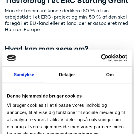
Tidsforbrug i et ERC Starting Grant
Man skal minimum kunne dedikere 50 % af sin
arbejdstid til et ERC-projekt og min. 50 % af den skal
foregå i et EU-land eller et land, der er associeret med
Horizon Europe.
Hvad kan man søge om?
Man kan søge om op til 1,5 mio. euro i op til fem år.
Desuden kan man søge om 1 mio. euro, hvis man har
Samtykke
Detaljer
Om
brug for at:
købe særligt udstyr
købe sig adgang til forskningsinfrastruktur eller
Denne hjemmeside bruger cookies
flytte særligt udstyr til Europa i forbindelse med sit
Vi bruger cookies til at tilpasse vores indhold og
ERC-projekt.
annoncer, til at vise dig funktioner til sociale medier og til
at analysere vores trafik. Vi deler også oplysninger om
Danske ERC Starting Grants
din brug af vores hjemmeside med vores partnere inden
for sociale medier, annonceringspartnere og