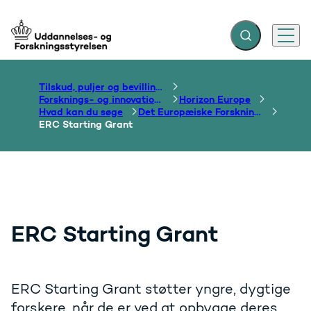
Fold søgefelt ud
Menu
Gå til forsiden
Tilskud, puljer og bevillinger
Forsknings- og innovationsområdet
Horizon Europe
Hvad kan du søge
Det Europæiske Forskningsråd
ERC Starting Grant
ERC Starting Grant
ERC Starting Grant støtter yngre, dygtige
forskere, når de er ved at opbygge deres