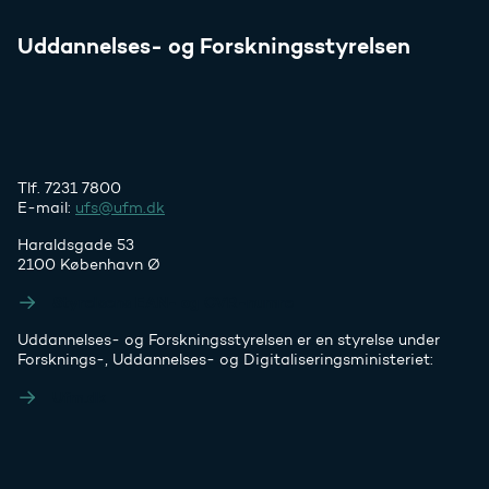
Uddannelses- og Forskningsstyrelsen
Tlf. 7231 7800
E-mail:
ufs@ufm.dk
Haraldsgade 53
2100 København Ø
Styrelsens EAN- og CVR-numre
Uddannelses- og Forskningsstyrelsen er en styrelse under
Forsknings-, Uddannelses- og Digitaliseringsministeriet:
Ufm.dk