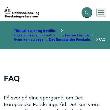
Fold søgefelt ud
Menu
Gå til forsiden
Tilskud, puljer og bevillinger
Forsknings- og innovationsområdet
Horizon Europe
Hvad kan du søge
Det Europæiske Forskningsråd
FAQ
FAQ
Få svar på dine spørgsmål om Det
Europæiske Forskningsråd. Det kan være