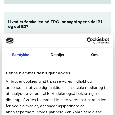
Hvad er forskellen på ERC-ansøgningens del B1
og del B2?
Del B1 læses kun af det ERC-panel, den stiles til,
som er topforskere inden for ens eget og
tilstødende forskningsområder. B1-delen skal
derfor være faglig, men også læsevenlig, hvilket
Samtykke
Detaljer
Om
også betyder, at den skal være sælgende - gerne
med en fængende titel og et skarpt ’Summary’. Del
B1 skal fylde i alt fem sider, derudover CV og
Denne hjemmeside bruger cookies
publikationsliste.
Vi bruger cookies til at tilpasse vores indhold og
Del B2 læses både af panelmedlemmer samt
annoncer, til at vise dig funktioner til sociale medier og til
fjernbedømmere, der er eksperter inden for ens
at analysere vores trafik. Vi deler også oplysninger om
snære forskningsområder. Man kan derfor gå
meget mere fagligt i dybden i B2. Del B2 skal fylde
din brug af vores hjemmeside med vores partnere inden
14 sider, hvilket betyder, at der er god plads til at
for sociale medier, annonceringspartnere og
beskrive state-of-the-art samt ens metode.
analysepartnere. Vores partnere kan kombinere disse