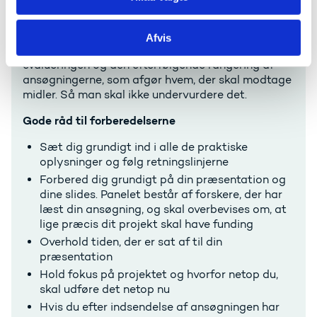
Hvis din ERC-ansøgning går videre til step 2 i
evalueringsprocessen og du inviteres til et
interview, er der en række ting, det er vigtigt at
Afvis
være opmærksom på. Interviewet er et vigtigt led i
evalueringen og den efterfølgende rangering af
ansøgningerne, som afgør hvem, der skal modtage
midler. Så man skal ikke undervurdere det.
Gode råd til forberedelserne
Sæt dig grundigt ind i alle de praktiske
oplysninger og følg retningslinjerne
Forbered dig grundigt på din præsentation og
dine slides. Panelet består af forskere, der har
læst din ansøgning, og skal overbevises om, at
lige præcis dit projekt skal have funding
Overhold tiden, der er sat af til din
præsentation
Hold fokus på projektet og hvorfor netop du,
skal udføre det netop nu
Hvis du efter indsendelse af ansøgningen har