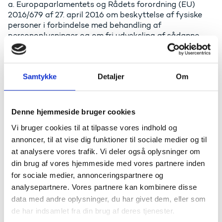
a. Europaparlamentets og Rådets forordning (EU)
2016/679 af 27. april 2016 om beskyttelse af fysiske
personer i forbindelse med behandling af
personoplysninger og om fri udveksling af sådanne
oplysninger mv.
Hvordan vi bruger dine oplysninger
Samtykke
Detaljer
Om
De personoplysninger, som du oplyser i
tilmeldingsformularen registreres i UFS’s IT-system.
Denne hjemmeside bruger cookies
Det overordnede formål er at gennemføre
arrangementet professionelt. Dine personoplysninger
Vi bruger cookies til at tilpasse vores indhold og
vil blandt andet fremgå af arrangementets
annoncer, til at vise dig funktioner til sociale medier og til
deltagerliste. Dine personoplysninger videregives ikke
at analysere vores trafik. Vi deler også oplysninger om
til tredjepart.
din brug af vores hjemmeside med vores partnere inden
for sociale medier, annonceringspartnere og
Opbevaring af personoplysninger
analysepartnere. Vores partnere kan kombinere disse
data med andre oplysninger, du har givet dem, eller som
Dine personoplysninger gemmes i UFS’s IT-system og
de har indsamlet fra din brug af deres tjenester.
bruges efterfølgende til at kontakte dig i forbindelse