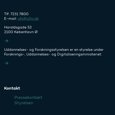
Tlf. 7231 7800
E-mail:
ufs@ufm.dk
Haraldsgade 53
2100 København Ø
Styrelsens EAN- og CVR-numre
Uddannelses- og Forskningsstyrelsen er en styrelse under
Forsknings-, Uddannelses- og Digitaliseringsministeriet:
Ufm.dk
Kontakt
Pressekontakt
Styrelsen