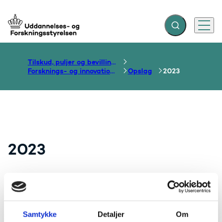
Fold søgefelt ud
Menu
Gå til forsiden
Tilskud, puljer og bevillinger
Forsknings- og innovationsområdet
Opslag
2023
2023
Opslag: PRODEX 2023 - søg støtte til
udvikling af videnskabelige instrumenter
Samtykke
Detaljer
Om