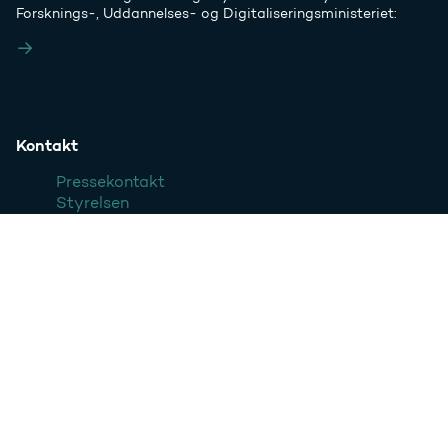
Forsknings-, Uddannelses- og Digitaliseringsministeriet:
Ufm.dk
Kontakt
Pressekontakt
Styrelsen
Websteder
SU.dk
Grib verden
Forskningens Døgn
Ufm.dk