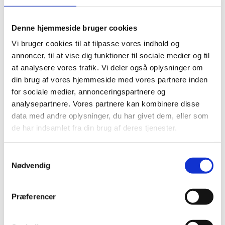
Opslag: ARTES 2023 – søg støtte til
udvikling af ny teknologi gennem ESA’s
Denne hjemmeside bruger cookies
telekommunikationsprogram
Vi bruger cookies til at tilpasse vores indhold og
annoncer, til at vise dig funktioner til sociale medier og til
at analysere vores trafik. Vi deler også oplysninger om
Opslag: GSTP 2023 – søg støtte til
din brug af vores hjemmeside med vores partnere inden
udvikling af rumrelateret teknologi
for sociale medier, annonceringspartnere og
analysepartnere. Vores partnere kan kombinere disse
data med andre oplysninger, du har givet dem, eller som
Opslag af midler til initiativer inden for
de har indsamlet fra din brug af deres tjenester.
videregående VEU (trepartsmidler)
S
Nødvendig
Opslag: ARTES kick-start 2023 – søg
a
støtte til udvikling af applikationer baseret
m
på rumdata
t
Præferencer
y
k