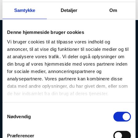
behov
Samtykke
Detaljer
Om
Denne hjemmeside bruger cookies
Uddannelses- og Forskningsstyrelsen
Vi bruger cookies til at tilpasse vores indhold og
annoncer, til at vise dig funktioner til sociale medier og til
at analysere vores trafik. Vi deler også oplysninger om
din brug af vores hjemmeside med vores partnere inden
for sociale medier, annonceringspartnere og
analysepartnere. Vores partnere kan kombinere disse
Tlf. 7231 7800
E-mail:
ufs@ufm.dk
data med andre oplysninger, du har givet dem, eller som
de har indsamlet fra din brug af deres tjenester.
Haraldsgade 53
2100 København Ø
S
Styrelsens EAN- og CVR-numre
Nødvendig
a
Uddannelses- og Forskningsstyrelsen er en styrelse under
m
Forsknings-, Uddannelses- og Digitaliseringsministeriet:
t
Præferencer