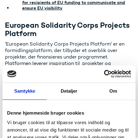
for recipients of EU funding to communicate and
ensure EU visibility
European Solidarity Corps Projects
Platform
'European Solidarity Corps Projects Platform' er en
formidlingsplatform, der tilbyder et overblik over
projekter, der finansieres under programmet.
Platformen leverer inspiration til projekter og
synliggør resultater af indsatser i Det Europæiske
Solidaritetskorps.
Besøg 'European Solidarity Corps Projects Platform'
Samtykke
Detaljer
Om
på Europa-Kommissionens hjemmeside
Denne hjemmeside bruger cookies
Vi bruger cookies til at tilpasse vores indhold og
annoncer, til at vise dig funktioner til sociale medier og til
at analysere vores trafik. Vi deler også oplysninger om