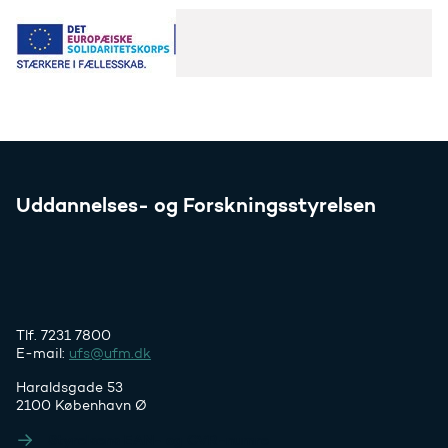
Uddannelses- og Forskningsstyrelsen
Tlf. 7231 7800
E-mail:
ufs@ufm.dk
Haraldsgade 53
2100 København Ø
Styrelsens EAN- og CVR-numre