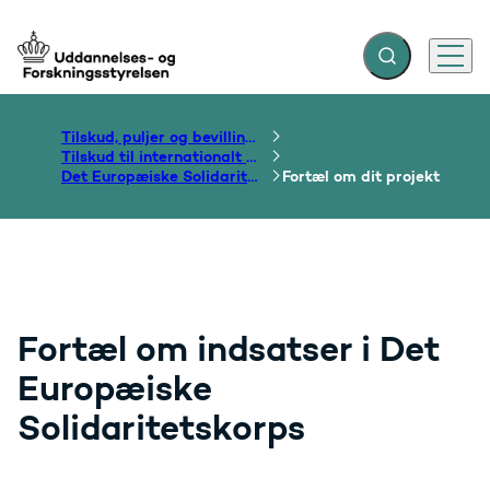
Fold søgefelt ud
Menu
Gå til forsiden
Tilskud, puljer og bevillinger
Tilskud til internationalt samarbejde om uddannelse
Det Europæiske Solidaritetskorps
Fortæl om dit projekt
Fortæl om indsatser i Det
Europæiske
Solidaritetskorps