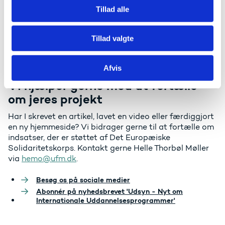
Tillad alle
Tillad venligst alle cookies
for at se denne video.
Tillad valgte
Afvis
Vi hjælper gerne med at fortælle
om jeres projekt
Har I skrevet en artikel, lavet en video eller færdiggjort
en ny hjemmeside? Vi bidrager gerne til at fortælle om
indsatser, der er støttet af Det Europæiske
Solidaritetskorps. Kontakt gerne Helle Thorbøl Møller
via
hemo@ufm.dk
.
Besøg os på sociale medier
Abonnér på nyhedsbrevet 'Udsyn - Nyt om
Internationale Uddannelsesprogrammer'