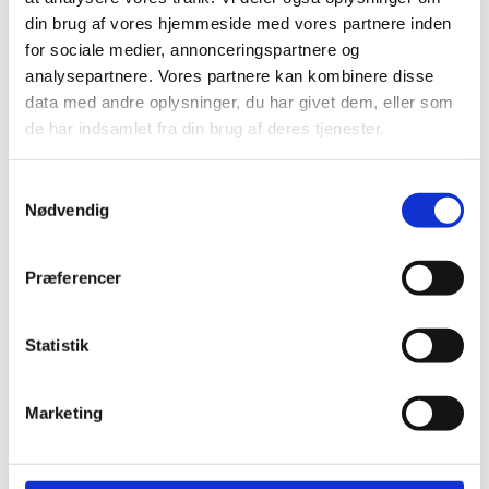
din brug af vores hjemmeside med vores partnere inden
for sociale medier, annonceringspartnere og
analysepartnere. Vores partnere kan kombinere disse
data med andre oplysninger, du har givet dem, eller som
de har indsamlet fra din brug af deres tjenester.
S
Nødvendig
a
m
t
Præferencer
y
k
k
Statistik
e
v
Marketing
a
l
g