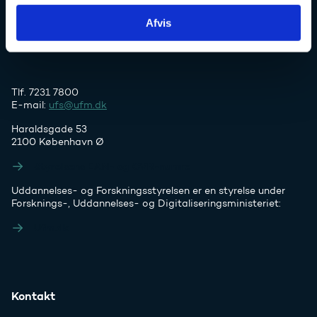
Afvis
Tlf. 7231 7800
E-mail:
ufs@ufm.dk
Haraldsgade 53
2100 København Ø
Styrelsens EAN- og CVR-numre
Uddannelses- og Forskningsstyrelsen er en styrelse under
Forsknings-, Uddannelses- og Digitaliseringsministeriet:
Ufm.dk
Kontakt