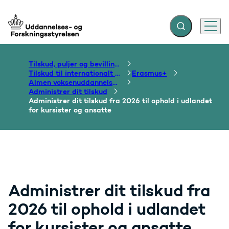
Fold søgefelt ud
Menu
Gå til forsiden
Tilskud, puljer og bevillinger
Tilskud til internationalt samarbejde om uddannelse
Erasmus+
Almen voksenuddannelse og folkeoplysning
Administrer dit tilskud
Administrer dit tilskud fra 2026 til ophold i udlandet
for kursister og ansatte
Administrer dit tilskud fra
2026 til ophold i udlandet
for kursister og ansatte