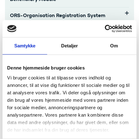
ORS-Organisation Registration System
Formidling af dit projekt
Samtykke
Detaljer
Om
Final report
Behandling af data og personoplysninger
Denne hjemmeside bruger cookies
Vi bruger cookies til at tilpasse vores indhold og
Klagevejledning
annoncer, til at vise dig funktioner til sociale medier og til
at analysere vores trafik. Vi deler også oplysninger om
din brug af vores hjemmeside med vores partnere inden
Hjælp til administration
for sociale medier, annonceringspartnere og
analysepartnere. Vores partnere kan kombinere disse
data med andre oplysninger, du har givet dem, eller som
Har du spørgsmål til afrapportering eller bilag,
de har indsamlet fra din brug af deres tjenester.
kontakt
Bevillingsenheden Svendborg