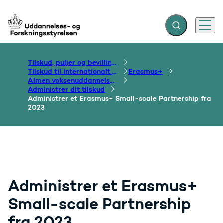
Fold søgefelt ud
Menu
Gå til forsiden
Tilskud, puljer og bevillinger
Tilskud til internationalt samarbejde om uddannelse
Erasmus+
Almen voksenuddannelse og folkeoplysning
Administrer dit tilskud
Administrer et Erasmus+ Small-scale Partnership fra
2023
Administrer et Erasmus+
Small-scale Partnership
fra 2023