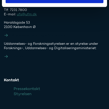
Tlf. 7231 7800
E-mail:
ufs@ufm.dk
Haraldsgade 53
2100 København Ø
Styrelsens EAN- og CVR-numre
Uddannelses- og Forskningsstyrelsen er en styrelse under
Forsknings-, Uddannelses- og Digitaliseringsministeriet:
Ufm.dk
Kontakt
Pressekontakt
Styrelsen