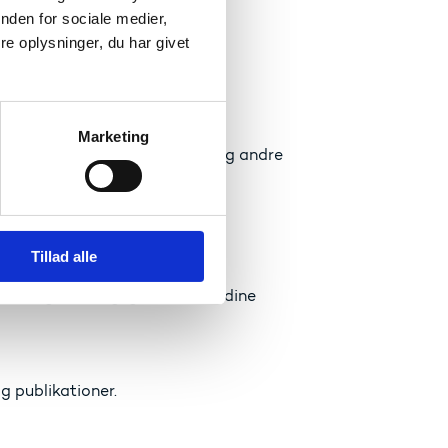
nden for sociale medier,
rre begivenheder,
e oplysninger, du har givet
 konferencer inden for almen
Marketing
, nye initiativer, finansiering og andre
sning, voksenlæring, almen og
Tillad alle
oder og dele faglig viden med dine
g publikationer.