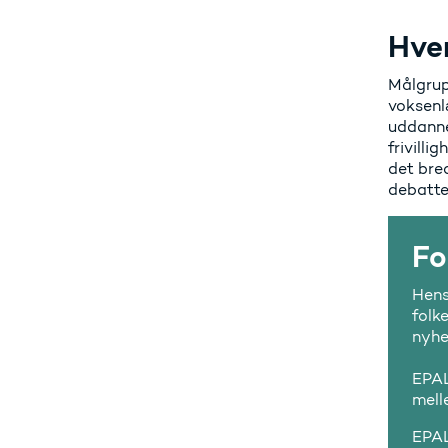
Hve
Målgrup
voksenl
uddanne
frivilli
det bre
debatte
Fo
Hens
folk
nyhe
EPAL
mell
EPAL