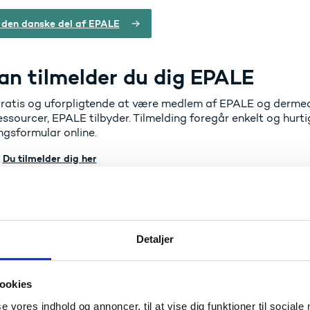
 den danske del af EPALE
an tilmelder du dig EPALE
gratis og uforpligtende at være medlem af EPALE og dermed
ssourcer, EPALE tilbyder. Tilmelding foregår enkelt og hurti
ngsformular online.
Du tilmelder dig her
d får du ud af at benytte EPAL
E får du blandt andet adgang til:
Detaljer
søgning,
hvilket kan være relevant for at finde stærke sama
g praksis med, men også ved etablering af projektpartnerska
ookies
ng til Erasmus+: Almen voksenuddannelse og folkeoplysnin
se vores indhold og annoncer, til at vise dig funktioner til sociale