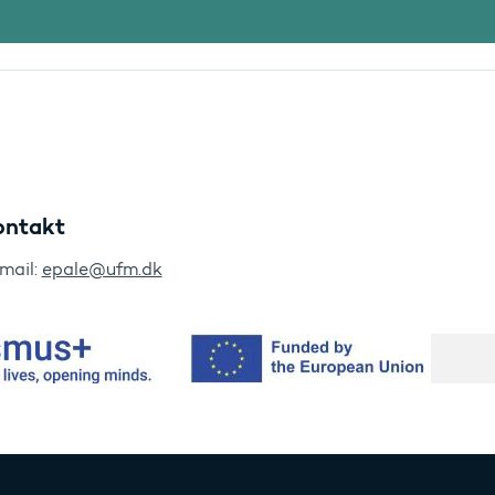
ontakt
mail:
epale@ufm.dk