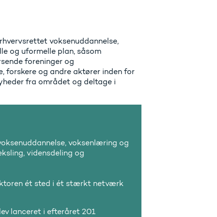
rhvervsrettet voksenuddannelse,
lle og uformelle plan, såsom
sende foreninger og
e, forskere og andre aktører inden for
yheder fra området og deltage i
 voksenuddannelse, voksenlæring og
ksling, vidensdeling og
ktoren ét sted i ét stærkt netværk
v lanceret i efteråret 201