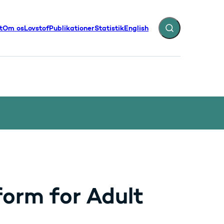
t
Om os
Lovstof
Publikationer
Statistik
English
Fold søgefelt ud
illinger - Flere links
form for Adult