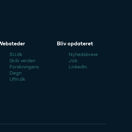
Websteder
Bliv opdateret
SU.dk
Nyhedsbreve
Grib verden
Job
Forskningens
LinkedIn
Døgn
Ufm.dk