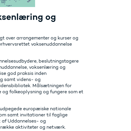
ksenlæring og
sigt over arrangementer og kurser og
erhvervsrettet voksenuddannelse
annelsesudbydere, beslutningstagere
senuddannelse, voksenlæring og
ise god praksis inden
ng samt videns- og
idensbibliotek. Målsætningen for
e og folkeoplysning og fungere som et
9 udpegede europæiske nationale
om samt invitationer til faglige
t af
Uddannelses- og
 række aktiviteter og netværk.