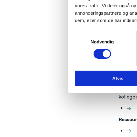
vores trafik. Vi deler også 
Arrange
annonceringspartnere og anal
uddanne
dem, eller som de har indsaml
voksenu
S
Nødvendig
a
Nyhedso
m
aktuell
t
erhverv
y
k
Afvis
k
e
Netværk
v
kollegae
a
l
g
Ressour