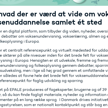
hvad der er værd at vide om vo
senuddannelse samlet ét sted
 en digital platform, som tilbyder dig viden, nyheder, over
e debatter om voksenundervisning, voksenlæring, almen og 
lkeoplysning i Europa.
r et centralt referencepunkt og virtuelt mødested for udd
e aktører på alle niveauer inden for det brede felt for vok
lysning i Europa. Hensigten er at udveksle, fremme og fremv
senundervisning og folkeoplysning gennem debatter, sparri
gsudveksling, men i lige så høj grad gennem et omfattende v
r således at favne hele det brede felt for voksenuddannels
eferencepunkt for faglig udvikling og sparring.
et på EPALE produceres af fageksperter, brugerne og af 3
, så du kan finde fagligt materiale, nyheder og information 
menter på en lang række sprog. I Danmark drives initiative
ngsstyrelsen
, som er nationalt kontaktpunkt og står bag en