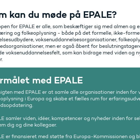
m kan du møde på EPALE?
pen for EPALE er alle, som beskæftiger sig med almen og e
æring og folkeoplysning - både på det formelle, ikke-forme
lsesudbydere, voksenuddannelsesorganisationer, folkeoply
ghedsorganisationer, men er også åbent for beslutningstager
de voksenuddannelsesfelt, som kan bidrage med viden og n
r.
rmålet med EPALE
igten med EPALE er at samle alle organisationer inden for
eoplysning i Europa og skabe et fælles rum for erfaringsudve
dsopdatering.
E samler viden, idéer, kompetencer og nyheder inden for se
em dig og dine kollegaer.
E er finansieret med støtte fra Europa-Kommissionen og ble