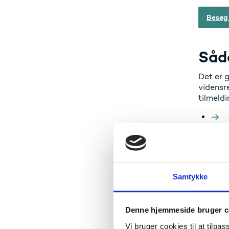
Besøg
Såd
Det er 
vidensre
tilmeldi
Hva
På EPAL
Samtykke
Partner
viden o
Denne hjemmeside bruger c
ansøgni
Vi bruger cookies til at tilpas