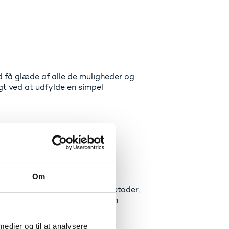
 få glæde af alle de muligheder og
gt ved at udfylde en simpel
E?
Om
rbejdspartnere til at drøfte metoder,
ber f.eks. i forbindelse med en
g.
 medier og til at analysere