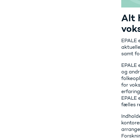
Alt 
vok
EPALE er
aktuell
samt fo
EPALE e
og andr
folkeop
for vok
erfarin
EPALE e
fælles r
Indhold
kontorer
arrange
Forskni