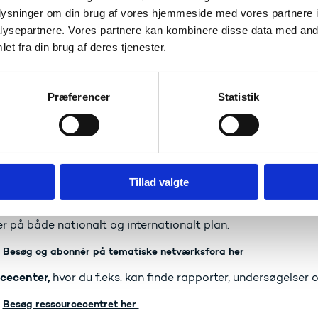
Du kan benytte EPALE's partnersøgning her
oplysninger om din brug af vores hjemmeside med vores partnere i
mentkalender,
som tilbyder dig en samlet oversigt over stø
ysepartnere. Vores partnere kan kombinere disse data med andr
lsesmuligheder såsom kurser, webinarer og seminarer samt
et fra din brug af deres tjenester.
ddannelse, voksenlæring og folkeoplysning i Europa.
Se arrangementkalenderen her
Præferencer
Statistik
pdateringer og blogindlæg
om f.eks. den politiske udvikling
e emner samt vigtige tendenser, som vedrører voksenundervi
srettet voksenuddannelse samt folkeoplysning.
Besøg den danske nyhedsoversigt her
Tillad valgte
Se seneste danske blogindlæg her
sfora,
hvor du kan udveksle erfaring, drøfte praksis og met
r på både nationalt og internationalt plan.
Besøg og abonnér på tematiske netværksfora her
cecenter,
hvor du f.eks. kan finde rapporter, undersøgelser o
Besøg ressourcecentret her