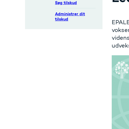
Søg tilskud
Administrer dit
tilskud
EPALE 
voksen
videns
udveks