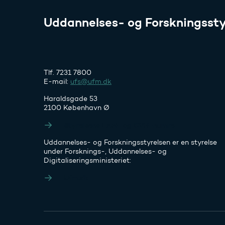
Uddannelses- og Forskningssty
Tlf. 7231 7800
E-mail:
ufs@ufm.dk
Haraldsgade 53
2100 København Ø
Styrelsens EAN- og CVR-numre
Uddannelses- og Forskningsstyrelsen er en styrelse
under Forsknings-, Uddannelses- og
Digitaliseringsministeriet:
Ufm.dk