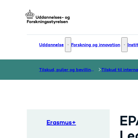
Gå til forsiden
Uddannelse
Forskning og innovation
Insti
Uddannelse - Flere links
Forsknin
Tilskud, puljer og bevillinger
EP
Erasmus+
Le