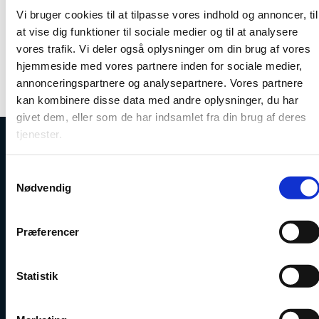
Nyttige links
Vi bruger cookies til at tilpasse vores indhold og annoncer, til
at vise dig funktioner til sociale medier og til at analysere
vores trafik. Vi deler også oplysninger om din brug af vores
hjemmeside med vores partnere inden for sociale medier,
annonceringspartnere og analysepartnere. Vores partnere
kan kombinere disse data med andre oplysninger, du har
givet dem, eller som de har indsamlet fra din brug af deres
tjenester.
Uddannelses- og Forskningsstyrelsen
S
Nødvendig
a
m
t
Præferencer
y
Tlf. 7231 7800
k
E-mail:
ufs@ufm.dk
k
Statistik
e
Haraldsgade 53
2100 København Ø
v