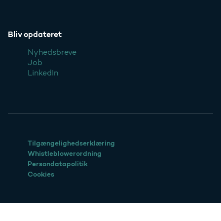
Bliv opdateret
Nyhedsbreve
Job
LinkedIn
Tilgængelighedserklæring
Whistleblowerordning
Persondatapolitik
Cookies