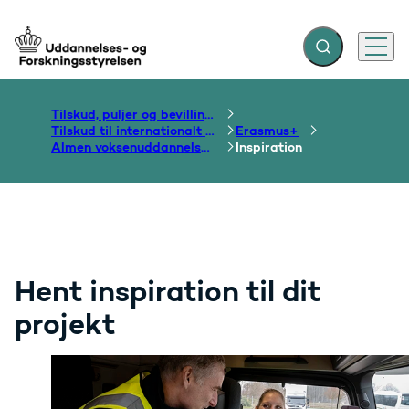
Fold søgefelt ud
Menu
Gå til forsiden
Tilskud, puljer og bevillinger
Tilskud til internationalt samarbejde om uddannelse
Erasmus+
Almen voksenuddannelse og folkeoplysning
Inspiration
Hent inspiration til dit
projekt