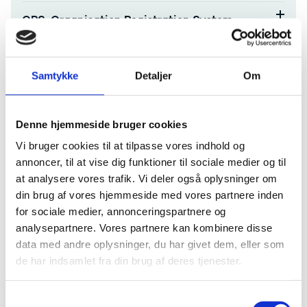
ORS-Organisation Registration System
Formidling af dit projekt
Samtykke
Detaljer
Om
Final report
Denne hjemmeside bruger cookies
Behandling af data og personoplysninger
Vi bruger cookies til at tilpasse vores indhold og
Klagevejledning
annoncer, til at vise dig funktioner til sociale medier og til
at analysere vores trafik. Vi deler også oplysninger om
Hjælp til administration
din brug af vores hjemmeside med vores partnere inden
for sociale medier, annonceringspartnere og
analysepartnere. Vores partnere kan kombinere disse
Har du spørgsmål til afrapportering eller bilag,
data med andre oplysninger, du har givet dem, eller som
kontakt
Bevillingsenheden Svendborg
de har indsamlet fra din brug af deres tjenester.
Har du spørgsmål vedr. evt. ændringer i jeres
godkendte projekt, kontakt
Simone Hvid Nielsen
S