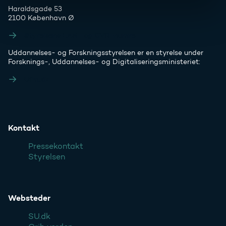
Haraldsgade 53
2100 København Ø
Styrelsens EAN- og CVR-numre
Uddannelses- og Forskningsstyrelsen er en styrelse under
Forsknings-, Uddannelses- og Digitaliseringsministeriet:
Ufm.dk
Kontakt
Pressekontakt
Styrelsen
Websteder
SU.dk