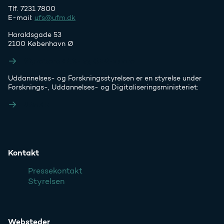
Tlf. 7231 7800
E-mail:
ufs@ufm.dk
Haraldsgade 53
2100 København Ø
Styrelsens EAN- og CVR-numre
Uddannelses- og Forskningsstyrelsen er en styrelse under
Forsknings-, Uddannelses- og Digitaliseringsministeriet:
Ufm.dk
Kontakt
Pressekontakt
Styrelsen
Websteder