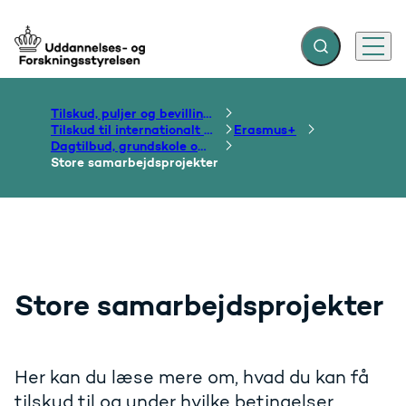
Fold søgefelt ud
Menu
Gå til forsiden
Tilskud, puljer og bevillinger
Tilskud til internationalt samarbejde om uddannelse
Erasmus+
Dagtilbud, grundskole og ungdomsuddannelse
Store samarbejdsprojekter
Store samarbejdsprojekter
Her kan du læse mere om, hvad du kan få
tilskud til og under hvilke betingelser.