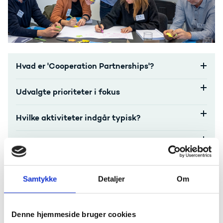
Hvad er 'Cooperation Partnerships'?
Udvalgte prioriteter i fokus
Hvilke aktiviteter indgår typisk?
Hvem kan søge?
Hvor længe varer et projekt?
Samtykke
Detaljer
Om
Hvor mange penge uddeles?
Denne hjemmeside bruger cookies
Inspiration til samarbejdsprojekter