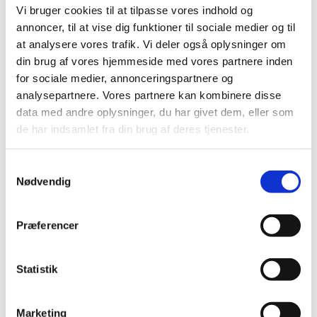
Vi bruger cookies til at tilpasse vores indhold og
annoncer, til at vise dig funktioner til sociale medier og til
Hvordan ansøger jeg?
at analysere vores trafik. Vi deler også oplysninger om
Du kan søge om tilskud gennem Uddannelses- og
din brug af vores hjemmeside med vores partnere inden
Forskningsstyrelsen, som er det nationale agentur
for sociale medier, annonceringspartnere og
for Erasmus+. Vi guider dig gennem
analysepartnere. Vores partnere kan kombinere disse
ansøgningsprocessen her:
data med andre oplysninger, du har givet dem, eller som
de har indsamlet fra din brug af deres tjenester.
Søg tilskud til Cooperation Partnerships
S
Nødvendig
a
Information om arrangementer
m
Vær opmærksom på, at der løbende bliver afholdt
t
Præferencer
arrangementer med relevans for ansøgere og
y
tilskudsmodtagere i Erasmus+, hvor du kan få
k
mere information og inspiration.
k
Statistik
Gå til oversigt over arrangementer
e
v
Marketing