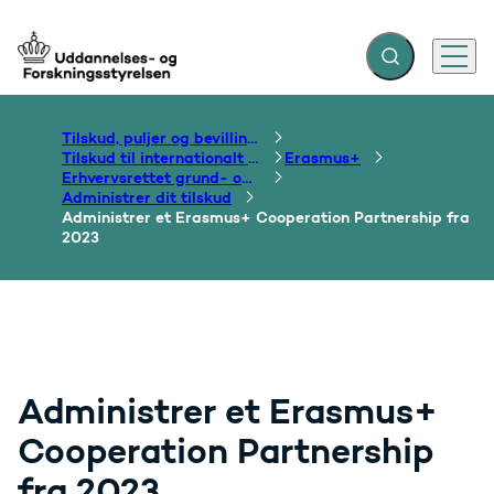
Fold søgefelt ud
Menu
Gå til forsiden
Tilskud, puljer og bevillinger
Tilskud til internationalt samarbejde om uddannelse
Erasmus+
Erhvervsrettet grund- og efteruddannelse
Administrer dit tilskud
Administrer et Erasmus+ Cooperation Partnership fra
2023
Administrer et Erasmus+
Cooperation Partnership
fra 2023