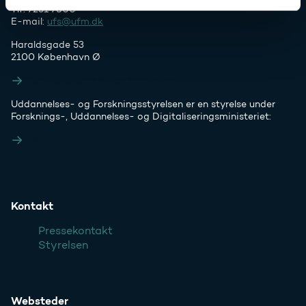
Tlf. 7231 7800
E-mail:
ufs@ufm.dk
Haraldsgade 53
2100 København Ø
Styrelsens EAN- og CVR-numre
Uddannelses- og Forskningsstyrelsen er en styrelse under
Forsknings-, Uddannelses- og Digitaliseringsministeriet:
Ufm.dk
Kontakt
Pressekontakt
Styrelsen
Websteder