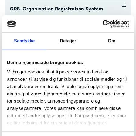
ORS-Organisation Registration System
Formidling af dit projekt
Interim
Samtykke
Detaljer
Om
Final report
Denne hjemmeside bruger cookies
Behandling af data og personoplysninger
Vi bruger cookies til at tilpasse vores indhold og
annoncer, til at vise dig funktioner til sociale medier og til
at analysere vores trafik. Vi deler også oplysninger om
Klagevejledning
din brug af vores hjemmeside med vores partnere inden
Hjælp til administration
for sociale medier, annonceringspartnere og
analysepartnere. Vores partnere kan kombinere disse
data med andre oplysninger, du har givet dem, eller som
Har du spørgsmål til afrapportering eller bilag,
de har indsamlet fra din brug af deres tjenester.
kontakt
Bevillingsenheden Svendborg