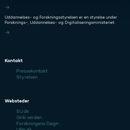
Styrelsens EAN- og CVR-numre
Uddannelses- og Forskningsstyrelsen er en styrelse under
Forsknings-, Uddannelses- og Digitaliseringsministeriet:
Ufm.dk
Kontakt
Pressekontakt
Styrelsen
Websteder
SU.dk
Grib verden
Forskningens Døgn
Ufm.dk