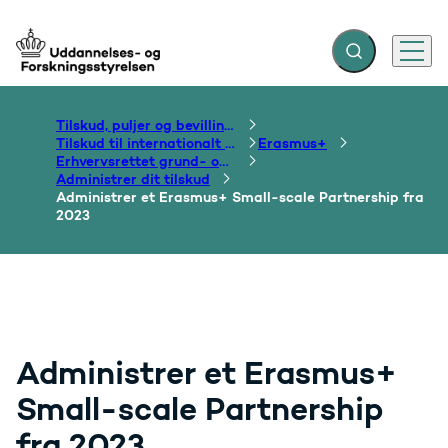
Fold søgefelt ud
Menu
Gå til forsiden
Tilskud, puljer og bevillinger
Tilskud til internationalt samarbejde om uddannelse
Erasmus+
Erhvervsrettet grund- og efteruddannelse
Administrer dit tilskud
Administrer et Erasmus+ Small-scale Partnership fra
2023
Administrer et Erasmus+
Small-scale Partnership
fra 2023