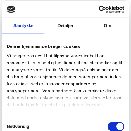
ORS-Organisation Registration System
Formidling af dit projekt
Samtykke
Detaljer
Om
Final report
Denne hjemmeside bruger cookies
Behandling af data og personoplysninger
Vi bruger cookies til at tilpasse vores indhold og
annoncer, til at vise dig funktioner til sociale medier og til
Klagevejledning
at analysere vores trafik. Vi deler også oplysninger om
din brug af vores hjemmeside med vores partnere inden
Hjælp til administration
for sociale medier, annonceringspartnere og
analysepartnere. Vores partnere kan kombinere disse
data med andre oplysninger, du har givet dem, eller som
Har du spørgsmål til afrapportering eller bilag,
de har indsamlet fra din brug af deres tjenester.
kontakt
Bevillingsenheden Svendborg
Har du spørgsmål vedr. evt. ændringer i jeres
S
godkendte projekt, kontakt
Mads Madsen
Nødvendig
a
Henriksen