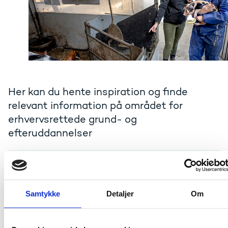
Her kan du hente inspiration og finde
relevant information på området for
erhvervsrettede grund- og
efteruddannelser
Projekteksempler
Informationsmateriale
Samtykke
Detaljer
Om
Nyhedsbrev og sociale medier