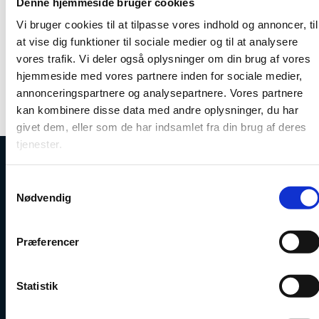
Denne hjemmeside bruger cookies
Nyttige links
Vi bruger cookies til at tilpasse vores indhold og annoncer, til
at vise dig funktioner til sociale medier og til at analysere
vores trafik. Vi deler også oplysninger om din brug af vores
hjemmeside med vores partnere inden for sociale medier,
annonceringspartnere og analysepartnere. Vores partnere
kan kombinere disse data med andre oplysninger, du har
givet dem, eller som de har indsamlet fra din brug af deres
tjenester.
Uddannelses- og Forskningsstyrelsen
S
Nødvendig
a
m
t
Præferencer
y
k
Tlf. 7231 7800
k
Statistik
E-mail:
ufs@ufm.dk
e
Haraldsgade 53