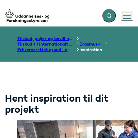
Fold søgefelt ud
Menu
Gå til forsiden
Tilskud, puljer og bevillinger
Tilskud til internationalt samarbejde om uddannelse
Erasmus+
Erhvervsrettet grund- og efteruddannelse
Inspiration
Hent inspiration til dit
projekt