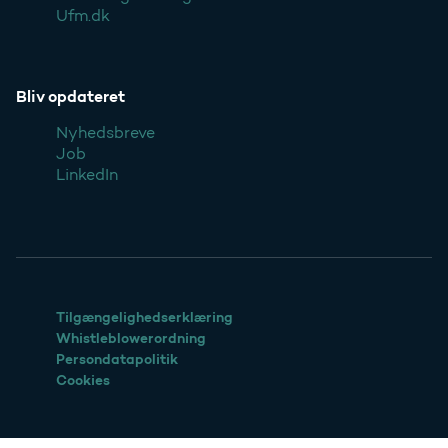
Ufm.dk
Bliv opdateret
Nyhedsbreve
Job
LinkedIn
Tilgængelighedserklæring
Whistleblowerordning
Persondatapolitik
Cookies