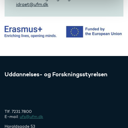
idraet@ufm.dk
Uddannelses- og Forskningsstyrelsen
Tlf. 7231 7800
E-mail:
ufs@ufm.dk
Haraldsgade 53