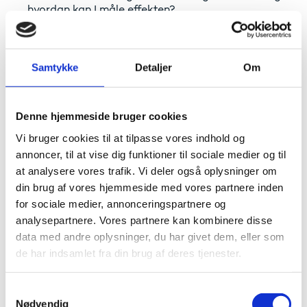
hvordan kan I måle effekten?
Brug prioriteten som strategisk løftestang – ikke
blot som et “flueben” i ansøgningen
Husk at flere prioriteter ofte kan kombineres i
Samtykke
Detaljer
Om
samme projekt, da de overlapper
Mere inspiration
Denne hjemmeside bruger cookies
Vi bruger cookies til at tilpasse vores indhold og
Unlock the Power of Priorities – practical guidelines
annoncer, til at vise dig funktioner til sociale medier og til
Programme priorities in Erasmus+
at analysere vores trafik. Vi deler også oplysninger om
Programguiden for Erasmus+
din brug af vores hjemmeside med vores partnere inden
Programguiden for Det Europæiske
Solidaritetskorps
for sociale medier, annonceringspartnere og
analysepartnere. Vores partnere kan kombinere disse
data med andre oplysninger, du har givet dem, eller som
Har du brug for vejledning?
de har indsamlet fra din brug af deres tjenester.
Vær opmærksom på, at der gælder særlige
retningslinjer for prioriteterne afhængigt af den
S
Nødvendig
aktivitet, I søger tilskud til. Der kan fx være
a