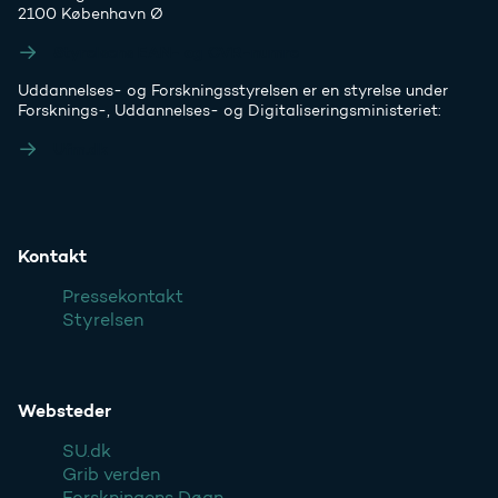
2100 København Ø
Styrelsens EAN- og CVR-numre
Uddannelses- og Forskningsstyrelsen er en styrelse under
Forsknings-, Uddannelses- og Digitaliseringsministeriet:
Ufm.dk
Kontakt
Pressekontakt
Styrelsen
Websteder
SU.dk
Grib verden
Forskningens Døgn