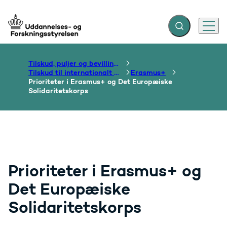
Fold søgefelt ud
Menu
Gå til forsiden
Tilskud, puljer og bevillinger
Tilskud til internationalt samarbejde om uddannelse
Erasmus+
Prioriteter i Erasmus+ og Det Europæiske
Solidaritetskorps
Prioriteter i Erasmus+ og
Det Europæiske
Solidaritetskorps