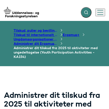
Fold søgefelt ud
Menu
Gå til forsiden
Tilskud, puljer og bevillinger
Tilskud til internationalt samarbejde om uddannelse
Erasmus+
Ungdomsorganisationer og -foreninger
Administrer dit Erasmus+ tilskud
Administrer dit tilskud fra 2025 til aktiviteter med
ungedeltagelse (Youth Participation Activitites -
KA154)
Administrer dit tilskud fra
2025 til aktiviteter med