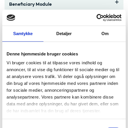
Beneficiary Module
ORS-Organisation Registration System
Samtykke
Detaljer
Om
Online Language Support
Formidling af dit projekt
Denne hjemmeside bruger cookies
Vi bruger cookies til at tilpasse vores indhold og
Behandling af data og personoplysninger
annoncer, til at vise dig funktioner til sociale medier og til
at analysere vores trafik. Vi deler også oplysninger om
Klagevejledning
din brug af vores hjemmeside med vores partnere inden
Hjælp til administration
for sociale medier, annonceringspartnere og
analysepartnere. Vores partnere kan kombinere disse
data med andre oplysninger, du har givet dem, eller som
Har du spørgsmål til afrapportering eller bilag,
de har indsamlet fra din brug af deres tjenester.
kontakt
Bevillingsenheden Svendborg
Har du spørgsmål vedr. evt. ændringer i jeres
S