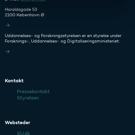
Haraldsgade 53
2100 København Ø
Styrelsens EAN- og CVR-numre
Uddannelses- og Forskningsstyrelsen er en styrelse under
Forsknings-, Uddannelses- og Digitaliseringsministeriet:
Ufm.dk
Kontakt
Pressekontakt
Styrelsen
Websteder
SU.dk