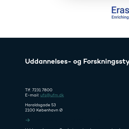
g
Uddannelses- og Forskningssty
Tlf. 7231 7800
E-mail:
ufs@ufm.dk
Haraldsgade 53
2100 København Ø
Styrelsens EAN- og CVR-numre