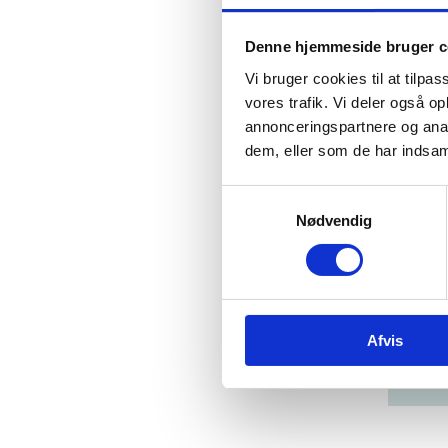
ORS
Denne hjemmeside bruger c
Form
Vi bruger cookies til at tilpas
vores trafik. Vi deler også 
Beh
annonceringspartnere og anal
dem, eller som de har indsaml
Kla
S
Hjæl
Nødvendig
a
m
t
y
Har 
k
Har 
Afvis
k
inkl
e
v
a
l