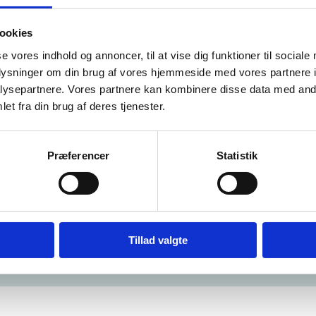
-Organisation Registration System
ookies
idling af dit projekt
se vores indhold og annoncer, til at vise dig funktioner til sociale
oplysninger om din brug af vores hjemmeside med vores partnere i
andling af data og personoplysninger
ysepartnere. Vores partnere kan kombinere disse data med andr
et fra din brug af deres tjenester.
gevejledning
p til administration
Præferencer
Statistik
du spørgsmål til afrapportering eller bilag, kontakt
Bevillin
du spørgsmål vedr. evt. ændringer i jeres godkendte projekt
Tillad valgte
usionsstøtte, kontakt
Line Katja Mex-Jørgensen.