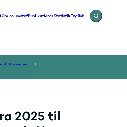
t
Om os
Lovstof
Publikationer
Statistik
English
Fold søgefelt ud
illinger - Flere links
Administrer dit Erasmus+ tilskud
ra 2025 til