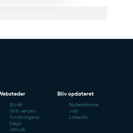
Websteder
Bliv opdateret
SU.dk
Nyhedsbreve
Grib verden
Job
Forskningens
LinkedIn
Døgn
Ufm.dk