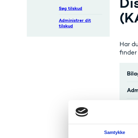
Di
Søg tilskud
(K
Administrer dit
tilskud
Har du
finder
Bila
Adm
Pro
Ben
Samtykke