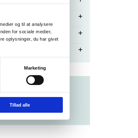
 medier og til at analysere
nden for sociale medier,
e oplysninger, du har givet
Marketing
gsenheden Svendborg
 om tilskud til DiscoverEU med
Tillad alle