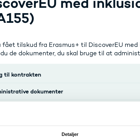
scoverEU med inklusi
A155)
 fået tilskud fra Erasmus+ til DiscoverEU med 
 du de dokumenter, du skal bruge til at administr
g til kontrakten
inistrative dokumenter
gramme Guide
eficiary Module
Detaljer