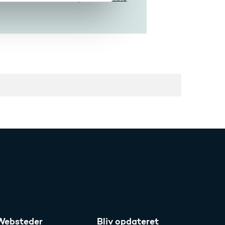
Websteder
Bliv opdateret