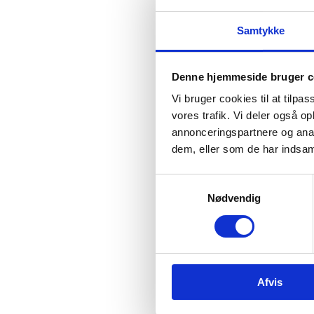
ORS
Samtykke
Form
Denne hjemmeside bruger c
Fina
Vi bruger cookies til at tilpas
vores trafik. Vi deler også 
Beh
annonceringspartnere og anal
dem, eller som de har indsaml
Kla
S
Nødvendig
a
m
Hjæl
t
y
k
Afvis
k
Har 
e
Har 