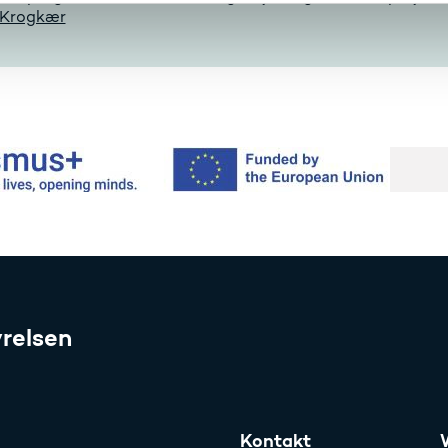
 Krogkær
relsen
Kontakt