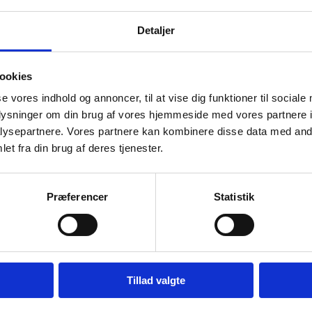
-Organisation Registration System
Detaljer
idling af dit projekt
ookies
l report
se vores indhold og annoncer, til at vise dig funktioner til sociale
oplysninger om din brug af vores hjemmeside med vores partnere i
andling af data og personoplysninger
ysepartnere. Vores partnere kan kombinere disse data med andr
et fra din brug af deres tjenester.
gevejledning
Præferencer
Statistik
p til administration
Tillad valgte
du spørgsmål til afrapportering eller bilag, kontakt
Bevillin
du spørgsmål vedr. evt. ændringer i jeres godkendte projekt