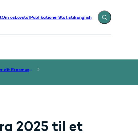
t
Om os
Lovstof
Publikationer
Statistik
English
Fold søgefelt ud
illinger - Flere links
Administrer dit Erasmus+ tilskud
ra 2025 til et