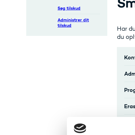
Sm
Søg tilskud
Administrer dit
tilskud
Har du
du opl
Kon
Adm
Pro
Era
Ben