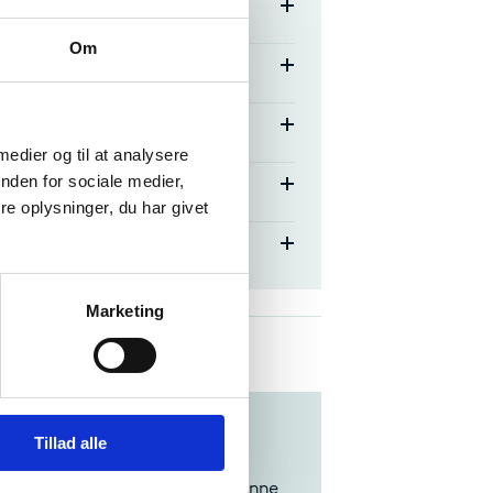
Om
 medier og til at analysere
nden for sociale medier,
e oplysninger, du har givet
Marketing
Tillad alle
gsenheden Svendborg
, kontakt
Tine Kondrup
eller
Sanne