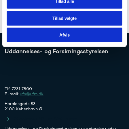
Tillad alle
Tillad valgte
Afvis
Uddannelses- og Forskningsstyrelsen
Tlf. 7231 7800
E-mail:
ufs@ufm.dk
Haraldsgade 53
2100 København Ø
Styrelsens EAN- og CVR-numre
Uddannelses- og Forskningsstyrelsen er en styrelse under