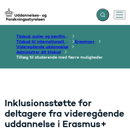
Fold søgefelt ud
Menu
Gå til forsiden
Tilskud, puljer og bevillinger
Tilskud til internationalt samarbejde om uddannelse
Erasmus+
Videregående uddannelse
Administrer dit tilskud
Tillæg til studerende med færre muligheder
Inklusionsstøtte for
deltagere fra videregående
uddannelse i Erasmus+