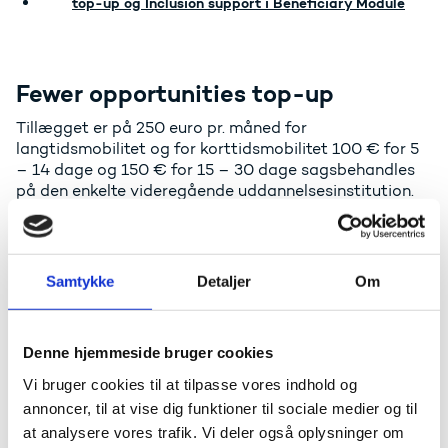
top-up og Inclusion support i Beneficiary Module
Fewer opportunities top-up
Tillægget er på 250 euro pr. måned for
langtidsmobilitet og for korttidsmobilitet 100 € for 5
– 14 dage og 150 € for 15 – 30 dage sagsbehandles
på den enkelte videregående uddannelsesinstitution.
Kriterier for at modtage fewer opportunities top-up
Ud over de nationale kriterier, som er beskrevet
Samtykke
Detaljer
Om
ovenfor, gælder det, at alle studerende fra Ukraine af
Europa-Kommissionen er defineret som studerende
med fewer opportunities og derfor skal have top-up.
Denne hjemmeside bruger cookies
Læs mere om muligheder for Ukrainske
Vi bruger cookies til at tilpasse vores indhold og
deltagere i Erasmus+
annoncer, til at vise dig funktioner til sociale medier og til
at analysere vores trafik. Vi deler også oplysninger om