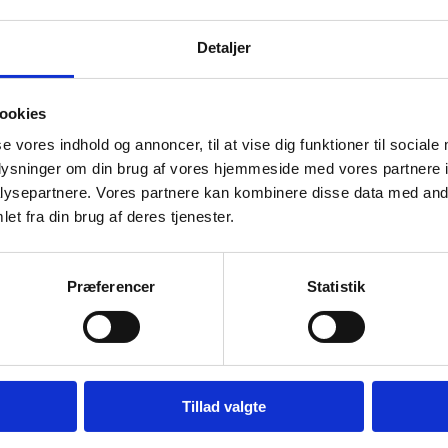
n du finde information om, hvordan du søger tilsk
Detaljer
issionen er endnu ikke færdig med forhandlingerne om den 
itetsniveau mellem EU-programlande og partnerlande. Vi inf
ookies
s.
se vores indhold og annoncer, til at vise dig funktioner til sociale
eten er en del af EU-Kommissionens program Erasmus+
oplysninger om din brug af vores hjemmeside med vores partnere i
ysepartnere. Vores partnere kan kombinere disse data med andr
et fra din brug af deres tjenester.
Præferencer
Statistik
relsen
Tillad valgte