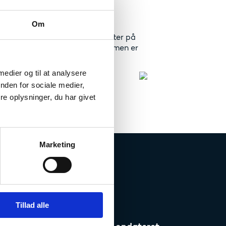
ud til dine aktiviteter.
Om
finansielle ramme for projekter på
ormerer her på siden, når rammen er
 medier og til at analysere
nden for sociale medier,
e oplysninger, du har givet
Marketing
Tillad alle