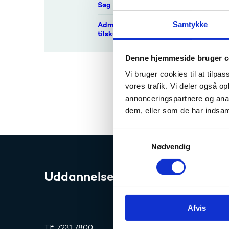
Søg tilskud
Her ka
Administrer dit
Samtykke
tilskud
EU-komm
univers
Denne hjemmeside bruger c
på plad
Vi bruger cookies til at tilpas
Aktivit
vores trafik. Vi deler også 
annonceringspartnere og anal
dem, eller som de har indsaml
S
Nødvendig
a
m
t
Uddannelses- og Forskningssty
y
k
Afvis
k
e
Tlf. 7231 7800