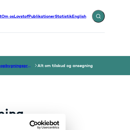
t
Om os
Lovstof
Publikationer
Statistik
English
Fold søgefelt ud
illinger - Flere links
Kapacitetsopbygningsprojekter
Alt om tilskud og ansøgning
ning