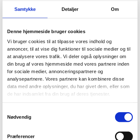
Københavns Universitet er partner i:
Samtykke
Detaljer
Om
Developing Curricula for biodiversity monitoring
and conservation in Tanzania (CONTAN)
Denne hjemmeside bruger cookies
Strengthening Agri-Entrepreneurship and
Vi bruger cookies til at tilpasse vores indhold og
Community Engagement Training in East, West and
North Africa (AgriENGAGE)
annoncer, til at vise dig funktioner til sociale medier og til
at analysere vores trafik. Vi deler også oplysninger om
din brug af vores hjemmeside med vores partnere inden
Roskilde Universitet er partner i:
for sociale medier, annonceringspartnere og
eStartup Academy: Building Capabilities for the
analysepartnere. Vores partnere kan kombinere disse
Future Work (TRANSFR)
data med andre oplysninger, du har givet dem, eller som
de har indsamlet fra din brug af deres tjenester.
University College Syddanmark er partner i:
S
CApacity Building in Nursing Education in
Nødvendig
a
Indonesia (CABNEI)
m
Se listen over udvalgte Capacity
t
Præferencer
Building projekter for 2020 her