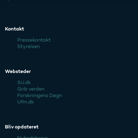
Kontakt
Pressekontakt
Styrelsen
Websteder
SU.dk
Grib verden
Forskningens Døgn
Ufm.dk
Bliv opdateret
Nyhedsbreve