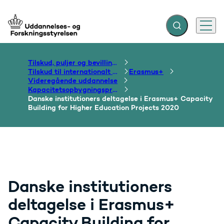
Fold søgefelt ud
Menu
Gå til forsiden
Tilskud, puljer og bevillinger
Tilskud til internationalt samarbejde om uddannelse
Erasmus+
Videregående uddannelse
Kapacitetsopbygningsprojekter
Danske institutioners deltagelse i Erasmus+ Capacity
Building for Higher Education Projects 2020
Danske institutioners
deltagelse i Erasmus+
Capacity Building for