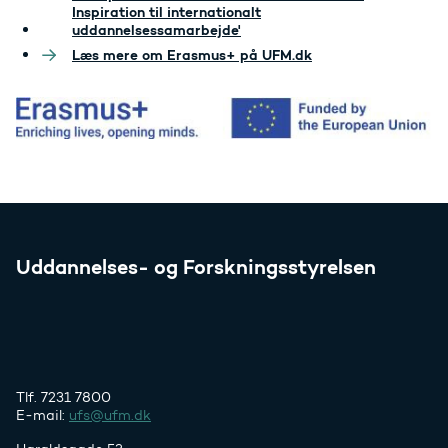
Inspiration til internationalt
uddannelsessamarbejde'
Læs mere om Erasmus+ på UFM.dk
Uddannelses- og Forskningsstyrelsen
Tlf. 7231 7800
E-mail:
ufs@ufm.dk