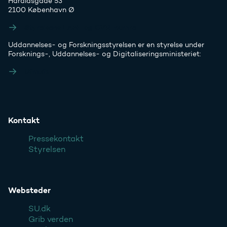
Haraldsgade 53
2100 København Ø
Styrelsens EAN- og CVR-numre
Uddannelses- og Forskningsstyrelsen er en styrelse under
Forsknings-, Uddannelses- og Digitaliseringsministeriet:
Ufm.dk
Kontakt
Pressekontakt
Styrelsen
Websteder
SU.dk
Grib verden