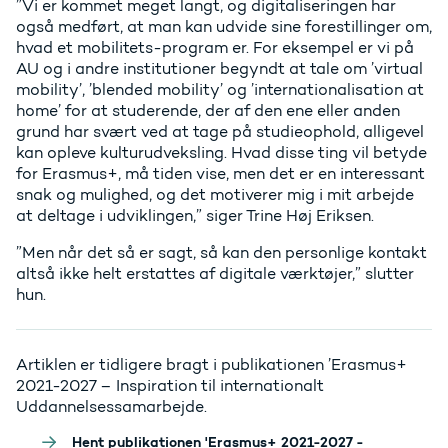
”Vi er kommet meget langt, og digitaliseringen har
også medført, at man kan udvide sine forestillinger om,
hvad et mobilitets-program er. For eksempel er vi på
AU og i andre institutioner begyndt at tale om ’virtual
mobility’, ’blended mobility’ og ’internationalisation at
home’ for at studerende, der af den ene eller anden
grund har svært ved at tage på studieophold, alligevel
kan opleve kulturudveksling. Hvad disse ting vil betyde
for Erasmus+, må tiden vise, men det er en interessant
snak og mulighed, og det motiverer mig i mit arbejde
at deltage i udviklingen,” siger Trine Høj Eriksen.
”Men når det så er sagt, så kan den personlige kontakt
altså ikke helt erstattes af digitale værktøjer,” slutter
hun.
Artiklen er tidligere bragt i publikationen ’Erasmus+
2021-2027 – Inspiration til internationalt
Uddannelsessamarbejde.
Hent publikationen 'Erasmus+ 2021-2027 -