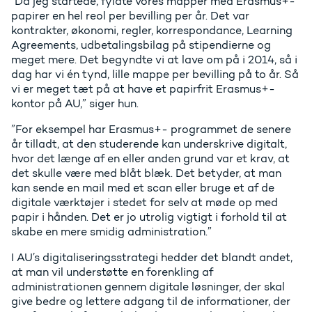
"Da jeg startede, fyldte vores mapper med Erasmus+-
papirer en hel reol per bevilling per år. Det var
kontrakter, økonomi, regler, korrespondance, Learning
Agreements, udbetalingsbilag på stipendierne og
meget mere. Det begyndte vi at lave om på i 2014, så i
dag har vi én tynd, lille mappe per bevilling på to år. Så
vi er meget tæt på at have et papirfrit Erasmus+-
kontor på AU,” siger hun.
”For eksempel har Erasmus+- programmet de senere
år tilladt, at den studerende kan underskrive digitalt,
hvor det længe af en eller anden grund var et krav, at
det skulle være med blåt blæk. Det betyder, at man
kan sende en mail med et scan eller bruge et af de
digitale værktøjer i stedet for selv at møde op med
papir i hånden. Det er jo utrolig vigtigt i forhold til at
skabe en mere smidig administration.”
I AU’s digitaliseringsstrategi hedder det blandt andet,
at man vil understøtte en forenkling af
administrationen gennem digitale løsninger, der skal
give bedre og lettere adgang til de informationer, der