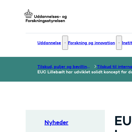
Gå til forsiden
Uddannelse
Forskning og innovation
Insti
Uddannelse - Flere links
Forsknin
Tilskud, puljer og bevillinger
EUC Lillebælt har udviklet solidt koncept for
EU
Nyheder