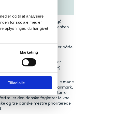
llebælts smedeværksted.
 medier og til at analysere
udveksler elever. Samarbejdet går
nden for sociale medier,
rhvervsskole, men flyttede sidenhen
e oplysninger, du har givet
bælt.
eret med en realistisk
vet det bedste forløb hidtil, er både
Marketing
lodtrækning blandt de mange, der
 vurderer vil kunne klare sig og
en fem om morgenen, når de skulle møde
Tillad alle
ske elever gået til den her i Danmark,
ere flere maskiner og træffe større
 fortæller den danske faglærer Mikael
yske og tre danske mestre prioriterede
t.