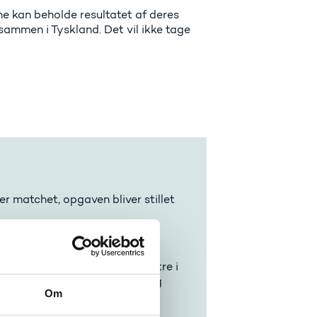
he kan beholde resultatet af deres
sammen i Tyskland. Det vil ikke tage
r matchet, opgaven bliver stillet
i og omkring Hamborg.
d to og to hos de danske mestre i
, A/S Aquila Triventek A/S og
Om