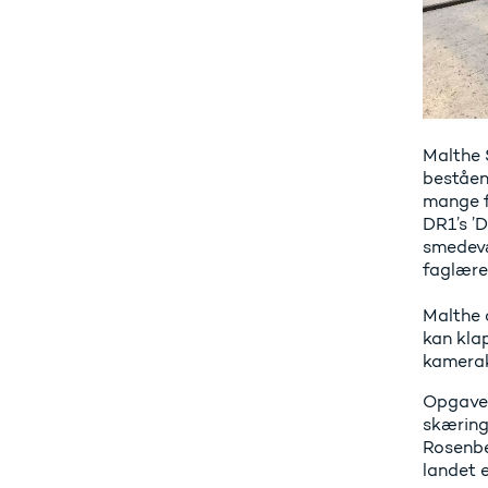
Malthe 
beståen
mange f
DR1’s ’
smedevæ
faglærer
Malthe 
kan klap
kamera
Opgaven,
skæring
Rosenbe
landet e