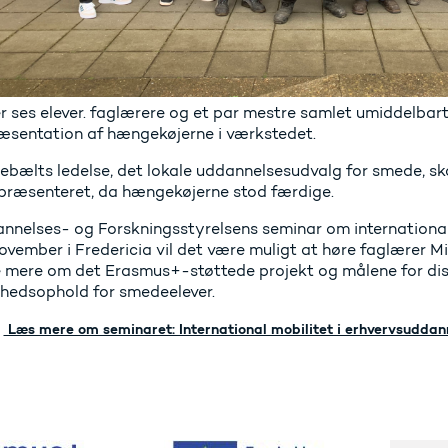
r ses elever. faglærere og et par mestre samlet umiddelbart
æsentation af hængekøjerne i værkstedet.
lebælts ledelse, det lokale uddannelsesudvalg for smede, s
præsenteret, da hængekøjerne stod færdige.
nnelses- og Forskningsstyrelsens seminar om international 
ovember i Fredericia vil det være muligt at høre faglærer Mi
e mere om det Erasmus+-støttede projekt og målene for di
hedsophold for smedeelever.
Læs mere om seminaret: International mobilitet i erhvervsuddan