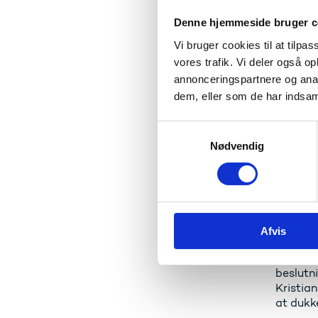
Uge 
Denne hjemmeside bruger c
Vi bruger cookies til at tilpas
Det er 
vores trafik. Vi deler også 
omtrent
annonceringspartnere og anal
med den
dem, eller som de har indsaml
Sidste å
S
opgaveb
tyske o
Nødvendig
a
m
Mens ud
t
ansøger
y
samtidig
k
”Jeg er
Afvis
k
ind hos
e
hvor de 
v
beslutni
a
Kristian
l
at dukk
g