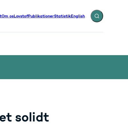
t
Om os
Lovstof
Publikationer
Statistik
English
Fold søgefelt ud
illinger - Flere links
et solidt