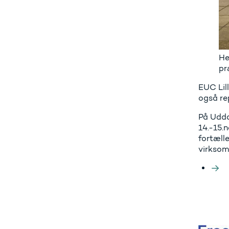
He
pr
EUC Lil
også re
På Udda
14.-15.n
fortæll
virksom