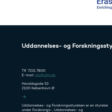
Uddannelses- og Forskningssty
Tlf. 7231 7800
E-mail:
ufs@ufm.dk
Haraldsgade 53
2100 København Ø
Styrelsens EAN- og CVR-numre
Uddannelses- og Forskningsstyrelsen er en styrelse
under Forsknings-, Uddannelses- og