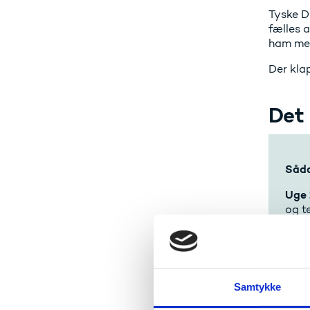
Tyske D
fælles a
ham mer
Der kla
Det
Såda
Uge 
og t
Uge 
Uge 
Nr. 
Samtykke
Oest