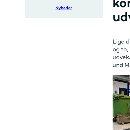
ko
Nyheder
ud
Lige d
og to,
udveks
und M