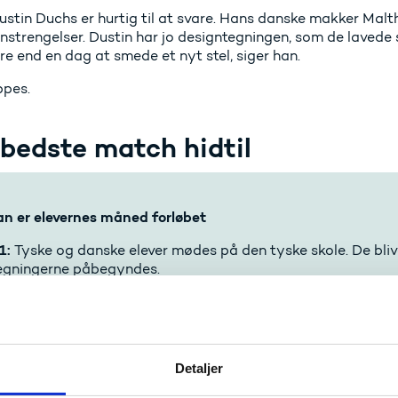
ustin Duchs er hurtig til at svare. Hans danske makker Malt
nstrengelser. Dustin har jo designtegningen, som de lavede 
e end en dag at smede et nyt stel, siger han.
ppes.
 bedste match hidtil
n er elevernes måned forløbet
1:
Tyske og danske elever mødes på den tyske skole. De blive
egningerne påbegyndes.
2:
Eleverne møder to og to ind hos den tyske elevs mester 
3:
Tyske og danske elever følges til Danmark og møder nu in
Bjært Smedie ApS, Barsøe Schou Smede- og Maskinværksted
Detaljer
ergaard A/S.