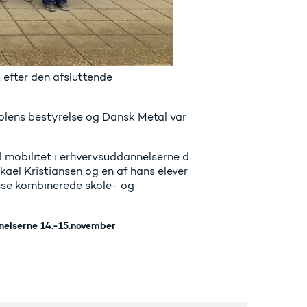
 efter den afsluttende
kolens bestyrelse og Dansk Metal var
mobilitet i erhvervsuddannelserne d.
kael Kristiansen og en af hans elever
sse kombinerede skole- og
nelserne 14.-15.november