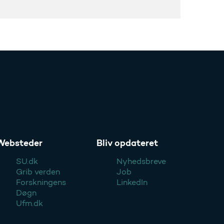
Websteder
Bliv opdateret
SU.dk
Nyhedsbreve
Grib verden
Job
Forskningens
LinkedIn
Døgn
Ufm.dk