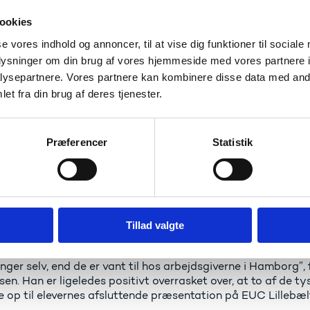
4:
De tre elevgrupper fabrikerer hængekøjestellet i EUC Li
ookies
se vores indhold og annoncer, til at vise dig funktioner til sociale
ikke første gang, at den danske og den tyske erhvervsskole 
oplysninger om din brug af vores hjemmeside med vores partnere i
 10 år tilbage og startede egentlig i Odense på Syddansk E
ysepartnere. Vores partnere kan kombinere disse data med andr
 nuværende uddannelsesleder Karsten Jensen til EUC Lille
et fra din brug af deres tjenester.
r var også et godt år, men dette års match af elever kombin
eskrivelse og meget engagerede mestre i begge lande, har gi
g danske undervisere enige om.
Præferencer
Statistik
vælgelsen af elever på den tyske skole sker ved tilfældig 
, udpeger faglærerne på EUC Lillebælt de 4-5 elever, som de
 få et fagligt og socialt boost ud af deltagelsen.
 imponeret over vores elever. I Hamborg måtte de op klokk
Tillad valgte
 de tyske mestre. Men de var på. Og på samme måde er de ty
ude hos de danske mestre har fået mulighed for til at håndt
nger selv, end de er vant til hos arbejdsgiverne i Hamborg”,
sen. Han er ligeledes positivt overrasket over, at to af de t
e op til elevernes afsluttende præsentation på EUC Lillebæl