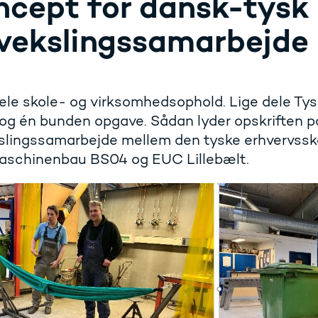
ncept for dansk-tysk
vekslingssamarbejde
ele skole- og virksomhedsophold. Lige dele Ty
 og én bunden opgave. Sådan lyder opskriften 
lingssamarbejde mellem den tyske erhvervssko
aschinenbau BS04 og EUC Lillebælt.