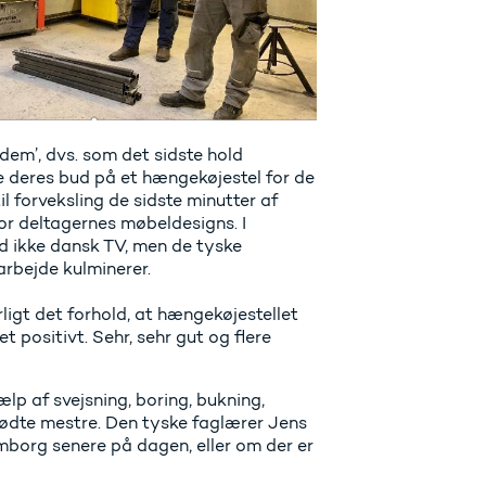
dem’, dvs. som det sidste hold
e deres bud på et hængekøjestel for de
 forveksling de sidste minutter af
or deltagernes møbeldesigns. I
d ikke dansk TV, men de tyske
marbejde kulminerer.
igt det forhold, at hængekøjestellet
t positivt. Sehr, sehr gut og flere
lp af svejsning, boring, bukning,
mødte mestre. Den tyske faglærer Jens
mborg senere på dagen, eller om der er