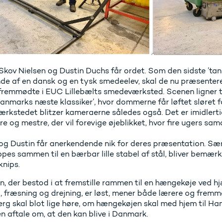
Skov Nielsen og Dustin Duchs får ordet. Som den sidste ’tan
de af en dansk og en tysk smedeelev, skal de nu præsenter
remmødte i EUC Lillebælts smedeværksted. Scenen ligner til
Danmarks næste klassiker’, hvor dommerne får løftet sløret f
rkstedet blitzer kameraerne således også. Det er imidlerti
e og mestre, der vil forevige øjeblikket, hvor fire ugers sa
og Dustin får anerkendende nik for deres præsentation. Særl
pes sammen til en bærbar lille stabel af stål, bliver bemærke
knips.
 der bestod i at fremstille rammen til en hængekøje ved hjæ
, fræsning og drejning, er løst, mener både lærere og frem
rg skal blot lige høre, om hængekøjen skal med hjem til Ha
n aftale om, at den kan blive i Danmark.