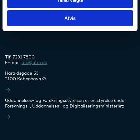
Uddannelses- og Forskningsstyrelsen
Afvis
Tlf. 7231 7800
E-mail:
ufs@ufm.dk
Haraldsgade 53
2100 København Ø
Styrelsens EAN- og CVR-numre
Uddannelses- og Forskningsstyrelsen er en styrelse under
Forsknings-, Uddannelses- og Digitaliseringsministeriet:
Ufm.dk