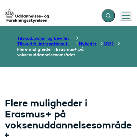
Fold søgefelt ud
Menu
Gå til forsiden
Tilskud, puljer og bevillinger
Tilskud til internationalt samarbejde om uddannelse
Nyheder
2022
Flere muligheder i Erasmus+ på
voksenuddannelsesområdet
Flere muligheder i
Erasmus+ på
voksenuddannelsesområde
t