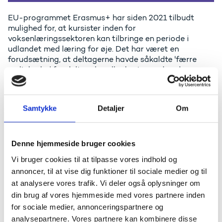
EU-programmet Erasmus+ har siden 2021 tilbudt
mulighed for, at kursister inden for
voksenlæringssektoren kan tilbringe en periode i
udlandet med læring for øje. Det har været en
forudsætning, at deltagerne havde såkaldte 'færre
muligheder' for deltagelse eller læring end andre.
Muligheden var altså forbeholdt voksne med et lavt
uddannelsesniveau, med sygdom, handicap eller andre
barrierer for deltagelse.
Samtykke
Detaljer
Om
Fra 2023 er dette krav ikke længere gældende.
Fremover er det eneste krav til voksne lærende, der
deltager i de såkaldte mobilitetsaktiviteter i Erasmus+,
Denne hjemmeside bruger cookies
at de er tilknyttet et uddannelsesprogram eller
Vi bruger cookies til at tilpasse vores indhold og
læringsforløb ved den organisation, som ønsker at
annoncer, til at vise dig funktioner til sociale medier og til
sende dem afsted. Der kan både være tale om formel,
uformel eller ikke-formel læring og uddannelse.
at analysere vores trafik. Vi deler også oplysninger om
din brug af vores hjemmeside med vores partnere inden
Det betyder, at elever og kursister på eksempelvis
for sociale medier, annonceringspartnere og
højskoler, daghøjskoler, aftenskoler og andre dele af
analysepartnere. Vores partnere kan kombinere disse
folkeoplysningen nu kan deltage i mobilitetsaktiviteter.