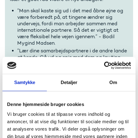
”Man skal kaste sig ud i det med åbne øjne og
være forberedt på, at tingene ændrer sig
undervejs, fordi man arbejder sammen med
internationale partnere. Så det er vigtigt at
være fleksibel hele vejen igennem.” - Bodil
Mygind Madsen.
”Lær dine samarbejdspartnere i de andre lande
at kende. Gå ud og spis med dem og lav ting,
som ikke omhandler projektet. Så ender man
med at kunne lide hinanden og holde kontakten.
Det gør samarbejdet tusinde gange bedre.” -
Samtykke
Detaljer
Om
Mikkel Max.
Denne hjemmeside bruger cookies
Vi bruger cookies til at tilpasse vores indhold og
annoncer, til at vise dig funktioner til sociale medier og til
Venskaber og udvikling for livet
at analysere vores trafik. Vi deler også oplysninger om
Mikkel Max er international koordinator på Vibenhus
din brug af vores hjemmeside med vores partnere inden