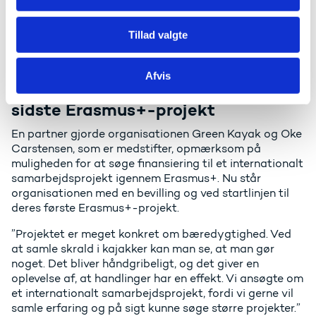
vores samarbejdspartner. Og så har corona også
været en stor udfordring. Der er bare nogle
rammeudfordringer, når man arbejder internationalt,
Tillad valgte
som vi ikke kan gøre noget ved.”
Afvis
Første, men forhåbentligt ikke
sidste Erasmus+-projekt
En partner gjorde organisationen Green Kayak og Oke
Carstensen, som er medstifter, opmærksom på
muligheden for at søge finansiering til et internationalt
samarbejdsprojekt igennem Erasmus+. Nu står
organisationen med en bevilling og ved startlinjen til
deres første Erasmus+-projekt.
”Projektet er meget konkret om bæredygtighed. Ved
at samle skrald i kajakker kan man se, at man gør
noget. Det bliver håndgribeligt, og det giver en
oplevelse af, at handlinger har en effekt. Vi ansøgte om
et internationalt samarbejdsprojekt, fordi vi gerne vil
samle erfaring og på sigt kunne søge større projekter.”