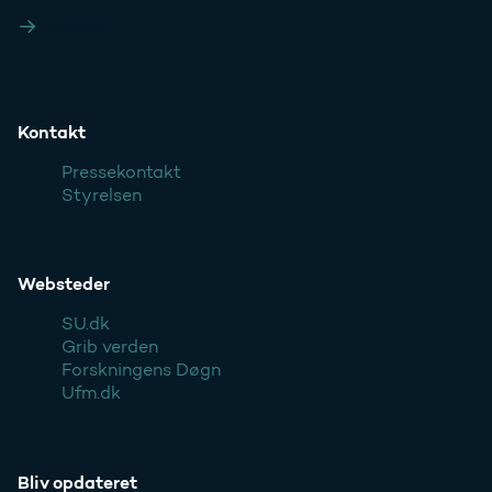
Ufm.dk
Kontakt
Pressekontakt
Styrelsen
Websteder
SU.dk
Grib verden
Forskningens Døgn
Ufm.dk
Bliv opdateret