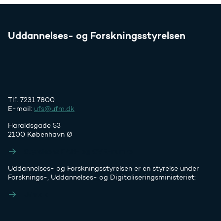
Uddannelses- og Forskningsstyrelsen
Tlf. 7231 7800
E-mail:
ufs@ufm.dk
Haraldsgade 53
2100 København Ø
Styrelsens EAN- og CVR-numre
Uddannelses- og Forskningsstyrelsen er en styrelse under
Forsknings-, Uddannelses- og Digitaliseringsministeriet:
Ufm.dk