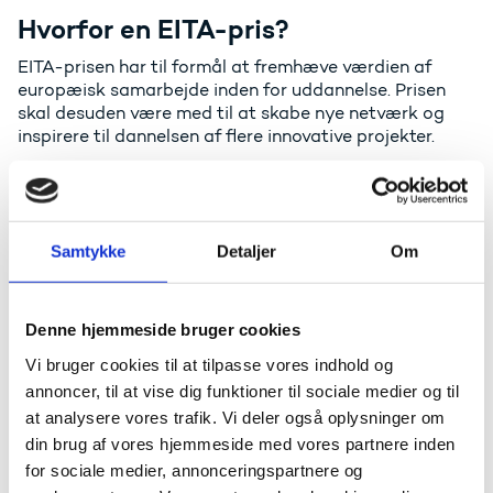
Hvorfor en EITA-pris?
EITA-prisen har til formål at fremhæve værdien af ​​
europæisk samarbejde inden for uddannelse. Prisen
skal desuden være med til at skabe nye netværk og
inspirere til dannelsen af flere innovative projekter.
Årets danske vindere har alle udmærket sig særligt
indenfor det kreative, det grønne og/eller det
fællesskabs-opbyggende, og på den måde har de på
forskellig vis bidraget til, at EU er nået et skridt
Samtykke
Detaljer
Om
nærmere indfrielsen af Green Deal-målet om at gøre
Europa til verdens første klimaneutrale kontinent.
Denne hjemmeside bruger cookies
Læs mere om 'The European Green Deal' her
Vi bruger cookies til at tilpasse vores indhold og
Fra EU-Kommissionens side har et kriterium for at
annoncer, til at vise dig funktioner til sociale medier og til
vinde årets EITA-pris desuden været, at ens projekt
at analysere vores trafik. Vi deler også oplysninger om
ikke alene har bidraget til en sikring af en grønnere
fremtid, men også sikret en skønnere fremtid. Ideen om
din brug af vores hjemmeside med vores partnere inden
det skønne og vigtigheden heraf udspringer af 'The
for sociale medier, annonceringspartnere og
New European Bauhaus'.