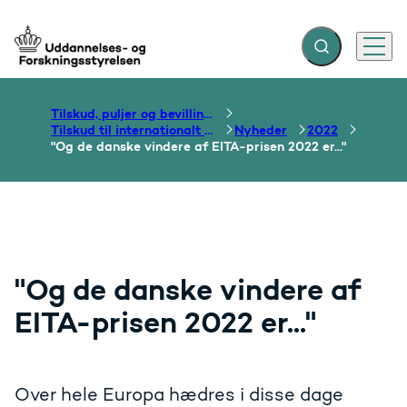
Fold søgefelt ud
Menu
Gå til forsiden
Tilskud, puljer og bevillinger
Tilskud til internationalt samarbejde om uddannelse
Nyheder
2022
"Og de danske vindere af EITA-prisen 2022 er..."
"Og de danske vindere af
EITA-prisen 2022 er..."
Over hele Europa hædres i disse dage