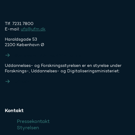
Tlf. 7231 7800
E-mail:
ufs@ufm.dk
Haraldsgade 53
2100 København Ø
Styrelsens EAN- og CVR-numre
Uddannelses- og Forskningsstyrelsen er en styrelse under
Forsknings-, Uddannelses- og Digitaliseringsministeriet:
Ufm.dk
Kontakt
Pressekontakt
Styrelsen