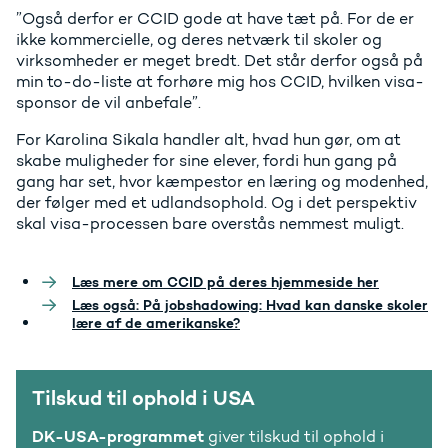
”Også derfor er CCID gode at have tæt på. For de er
ikke kommercielle, og deres netværk til skoler og
virksomheder er meget bredt. Det står derfor også på
min to-do-liste at forhøre mig hos CCID, hvilken visa-
sponsor de vil anbefale”.
For Karolina Sikala handler alt, hvad hun gør, om at
skabe muligheder for sine elever, fordi hun gang på
gang har set, hvor kæmpestor en læring og modenhed,
der følger med et udlandsophold. Og i det perspektiv
skal visa-processen bare overstås nemmest muligt.
Læs mere om CCID på deres hjemmeside her
Læs også: På jobshadowing: Hvad kan danske skoler
lære af de amerikanske?
Tilskud til ophold i USA
DK-USA-programmet
giver tilskud til ophold i