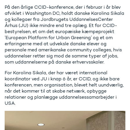
På den årlige CCID-konference, der i februar i år blev
afviklet i Washington DC, holdt danske Karolina Sikala
og kollegaer fra Jordbrugets UddannelsesCenter
Århus (JU) ikke mindre end tre oplæg. Et for CCID-
bestyrelsen, et om det europæiske kæmpeprojekt
’European Platform for Urban Greening’ og et om
erfaringerne med at udveksle danske elever og
personale med amerikanske community colleges, hvis
uddannelser retter sig mod de samme typer af jobs,
som uddannelserne på danske erhvervsskoler.
For Karolina Sikala, der har været international
koordinator ved JU i knap 6 år, er CCID, og ikke bare
konferencen, men organisation, blevet helt uundværlig,
når det kommer til at skabe netværk, opbygge
relationer og planlægge uddannelsessamarbejder i
USA.