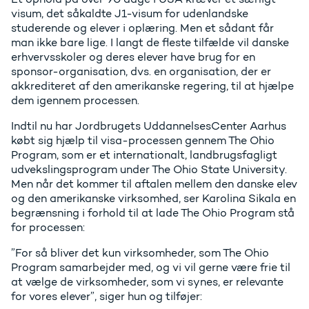
visum, det såkaldte J1-visum for udenlandske
studerende og elever i oplæring. Men et sådant får
man ikke bare lige. I langt de fleste tilfælde vil danske
erhvervsskoler og deres elever have brug for en
sponsor-organisation, dvs. en organisation, der er
akkrediteret af den amerikanske regering, til at hjælpe
dem igennem processen.
Indtil nu har Jordbrugets UddannelsesCenter Aarhus
købt sig hjælp til visa-processen gennem The Ohio
Program, som er et internationalt, landbrugsfagligt
udvekslingsprogram under The Ohio State University.
Men når det kommer til aftalen mellem den danske elev
og den amerikanske virksomhed, ser Karolina Sikala en
begrænsning i forhold til at lade The Ohio Program stå
for processen:
”For så bliver det kun virksomheder, som The Ohio
Program samarbejder med, og vi vil gerne være frie til
at vælge de virksomheder, som vi synes, er relevante
for vores elever”, siger hun og tilføjer: