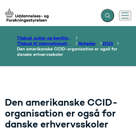
Fold søgefelt ud
Menu
Gå til forsiden
Tilskud, puljer og bevillinger
Tilskud til internationalt samarbejde om uddannelse
Nyheder
2023
Den amerikanske CCID-organisation er også for
danske erhvervsskoler
Den amerikanske CCID-
organisation er også for
danske erhvervsskoler