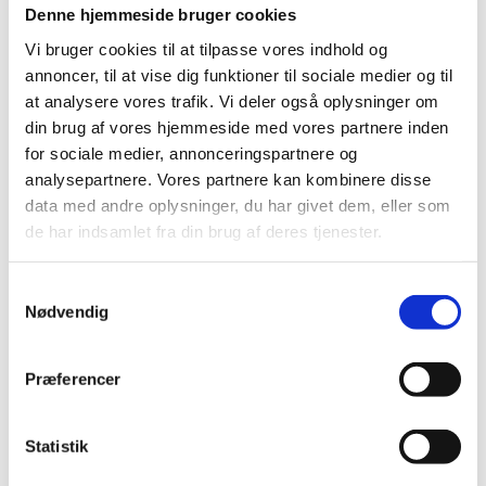
Denne hjemmeside bruger cookies
Vi bruger cookies til at tilpasse vores indhold og
annoncer, til at vise dig funktioner til sociale medier og til
at analysere vores trafik. Vi deler også oplysninger om
din brug af vores hjemmeside med vores partnere inden
CCID’s medlemmer tæller ud over de amerikanske
for sociale medier, annonceringspartnere og
community colleges fra 32 stater inklusiv Hawaii, også
analysepartnere. Vores partnere kan kombinere disse
erhvervsfaglige uddannelsesinstitutioner fra Canada,
data med andre oplysninger, du har givet dem, eller som
Japan, Frankrig, Mexico, Filippinerne, Thailand,
de har indsamlet fra din brug af deres tjenester.
Storbritannien og ja, Jordbrugets UddannelsesCenter
Aarhus. Hertil kommer organisationens
universitetspartnere, fra Dublin, Edinburgh, London og
S
Rabat i Marokko.
Nødvendig
a
m
Hvis uheldet er ude
t
Præferencer
y
Hjemme i Danmark igen efter konferencen kommer
k
Karolina Sikala i tanke om endnu en fordel ved CCID-
k
Statistik
medlemskabet.
e