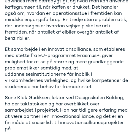
udvindes mere bæredygtigt, og hvad man kan anvende
kaffegrumsen til, når kaffen er drukket. Det handler
også om, hvordan en operationsstue i fremtiden kan
mindske engangsforbrug. En tredje større problematik,
der undersøges er hvordan vejhjælp skal se ud i
fremtiden, når antallet af elbiler overgår antallet af
benzinbiler.
Et samarbejde i en innovationsalliance, som etableres
med støtte fra EU-programmet Erasmus+, giver
mulighed for at se på større og mere grundlæggende
problematikker samtidig med, at
uddannelsesinstitutionerne får indblik i
virksomhedernes virkelighed, og hvilke kompetencer de
studerende har behov for fremadrettet.
Sune Klok Gudiksen, lektor ved Designskolen Kolding,
holder taktstokken og har overblikket over
samarbejdet i projektet. Han har tidligere erfaring med
at være partner i en innovationsalliance, og det er en
fin måde at snuse lidt til innovationsallianceprojekter
på.