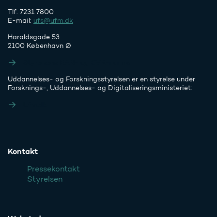
Tlf. 7231 7800
E-mail:
ufs@ufm.dk
Haraldsgade 53
2100 København Ø
Styrelsens EAN- og CVR-numre
Uddannelses- og Forskningsstyrelsen er en styrelse under
Forsknings-, Uddannelses- og Digitaliseringsministeriet:
Ufm.dk
Kontakt
Pressekontakt
Styrelsen