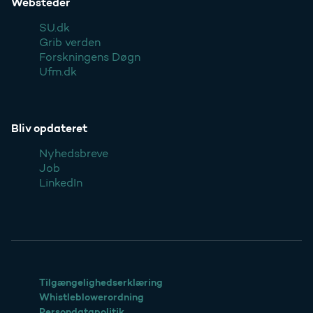
Websteder
SU.dk
Grib verden
Forskningens Døgn
Ufm.dk
Bliv opdateret
Nyhedsbreve
Job
LinkedIn
Tilgængelighedserklæring
Whistleblowerordning
Persondatapolitik