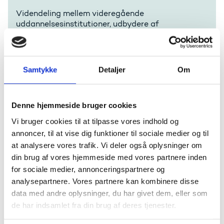
Videndeling mellem videregående
uddannelsesinstitutioner, udbydere af
erhvervsuddannelser og industrierne er nødvendigt
for samarbejdsløsninger i stor skala og til at kunne
understøtte anbefalinger i rapporter og initiativer
såsom Green Deal, NextGenerationEU, European
Samtykke
Detaljer
Om
Skills Agenda og OECD Future of Education and
Skills 2030.
Denne hjemmeside bruger cookies
Læs mere om projektet
Vi bruger cookies til at tilpasse vores indhold og
annoncer, til at vise dig funktioner til sociale medier og til
at analysere vores trafik. Vi deler også oplysninger om
din brug af vores hjemmeside med vores partnere inden
for sociale medier, annonceringspartnere og
analysepartnere. Vores partnere kan kombinere disse
Først partner og nu
data med andre oplysninger, du har givet dem, eller som
projektkoordinator
de har indsamlet fra din brug af deres tjenester.
Sune Klok Gudiksen, og dermed Designskolen Kolding,