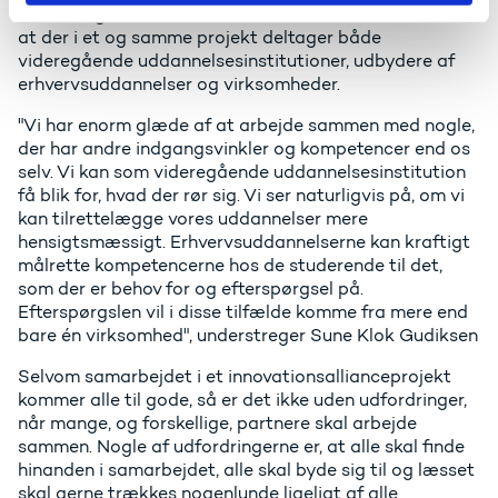
Det særlige ved en innovationsalliance i Erasmus+ er,
at der i et og samme projekt deltager både
videregående uddannelsesinstitutioner, udbydere af
erhvervsuddannelser og virksomheder.
"Vi har enorm glæde af at arbejde sammen med nogle,
der har andre indgangsvinkler og kompetencer end os
selv. Vi kan som videregående uddannelsesinstitution
få blik for, hvad der rør sig. Vi ser naturligvis på, om vi
kan tilrettelægge vores uddannelser mere
hensigtsmæssigt. Erhvervsuddannelserne kan kraftigt
målrette kompetencerne hos de studerende til det,
som der er behov for og efterspørgsel på.
Efterspørgslen vil i disse tilfælde komme fra mere end
bare én virksomhed", understreger Sune Klok Gudiksen
Selvom samarbejdet i et innovationsallianceprojekt
kommer alle til gode, så er det ikke uden udfordringer,
når mange, og forskellige, partnere skal arbejde
sammen. Nogle af udfordringerne er, at alle skal finde
hinanden i samarbejdet, alle skal byde sig til og læsset
skal gerne trækkes nogenlunde ligeligt af alle