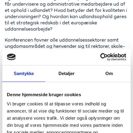
får undervisere og administrative medarbejdere ud af
et ophold i udlandet? Hvad betyder det for kvaliteten i
undervisningen? Og hvordan kan udlandsophold gøres
til et strategisk redskab i det europæiske
uddannelsesarbejde?
Konferencen favner alle uddannelsessektorer samt
ungdomsområdet og henvender sig til rektorer, skole-
og uddannelsesledere, undervisere og vejledere, lærere
og koordinatorer af internationalt samarbejde samt
andre med indflydelse på og interesse for uddannelse
og læring.
Samtykke
Detaljer
Om
Tilmelding
Denne hjemmeside bruger cookies
Konferencen afholdes torsdag den 10. november 2016 i
Vi bruger cookies til at tilpasse vores indhold og
DGI-Byen i København fra kl. 9.00-15.30. Det er gratis
annoncer, til at vise dig funktioner til sociale medier og til
at deltage. Frist for tilmelding er den 28. oktober 2016.
at analysere vores trafik. Vi deler også oplysninger om
Se program for dagen og tilmeld dig
din brug af vores hjemmeside med vores partnere inden
for sociale medier, annonceringspartnere og