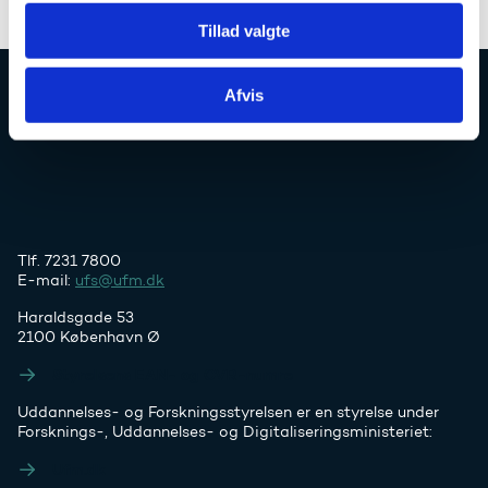
Tillad valgte
Afvis
Uddannelses- og Forskningsstyrelsen
Tlf. 7231 7800
E-mail:
ufs@ufm.dk
Haraldsgade 53
2100 København Ø
Styrelsens EAN- og CVR-numre
Uddannelses- og Forskningsstyrelsen er en styrelse under
Forsknings-, Uddannelses- og Digitaliseringsministeriet:
Ufm.dk