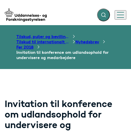
Fold søgefelt ud
Menu
Gå til forsiden
Tilskud, puljer og bevillinger
Tilskud til internationalt samarbejde om uddannelse
Nyhedsbrev
Før 2018
Invitation til konference om udlandsophold for
undervisere og medarbejdere
Invitation til konference
om udlandsophold for
undervisere og