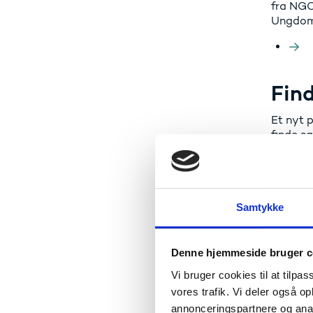
fra NGO
Ungdom
Find
Et nyt 
finde s
voksenlæ
Samtykke
Denne hjemmeside bruger c
Vi bruger cookies til at tilpas
vores trafik. Vi deler også 
annonceringspartnere og anal