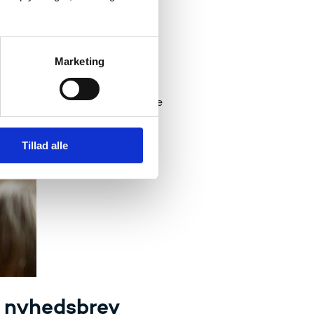
15
Marketing
g engageret med læring af
ler ildsjæle til Den Europæiske
Tillad alle
sk nyhedsbrev