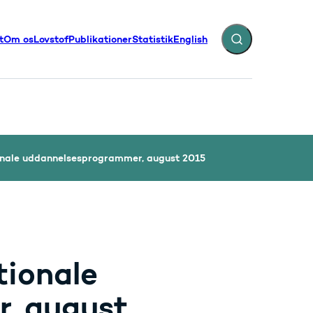
t
Om os
Lovstof
Publikationer
Statistik
English
Fold søgefelt ud
illinger - Flere links
onale uddannelsesprogrammer, august 2015
tionale
, august