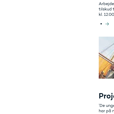
Arbejde
tilskud
kl. 12.00
Proj
’De unge
har på n