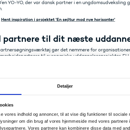
’en YO-YO, der var dansk partner i en ungdomsudveksling 
.
Hent inspiration i projektet 'En sejltur mod nye horisonter'
 partnere til dit næste uddann
partnersøgningsværktøj gør det nemmere for organisationer
amarbejdspartnere til europæiske uddannelsesprojekter. E
ring i Europa 'Epale' står bag det nye tiltag.
Besøg den nye partnersøgningsdatabase
Læs mere om EPALE
Detaljer
ookies
se vores indhold og annoncer, til at vise dig funktioner til sociale
oplysninger om din brug af vores hjemmeside med vores partnere i
ysepartnere. Vores partnere kan kombinere disse data med andr