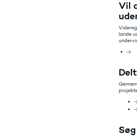
Vil
ude
Videreg
lande u
undervis
Delt
Gennem 
projekte
Søg