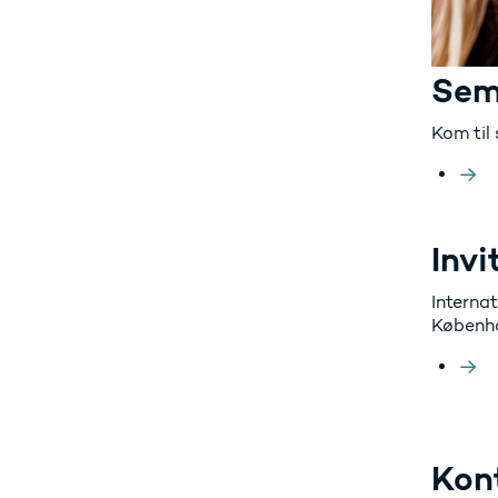
Sem
Kom til 
Invi
Interna
Københ
Kon