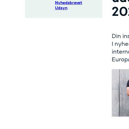
Nyhedsbrevet
20
Udsyn
Din in
I nyhe
inter
Europæ