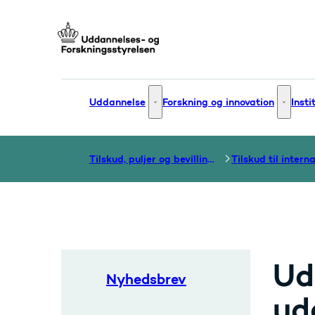
Gå til forsiden
Uddannelse
Forskning og innovation
Insti
Uddannelse - Flere links
Forsknin
Tilskud, puljer og bevillinger
Ud
Nyhedsbrev
ud