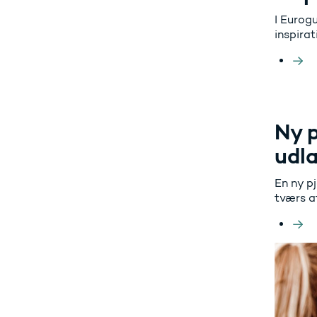
I Eurog
inspirat
Ny p
udl
En ny p
tværs a