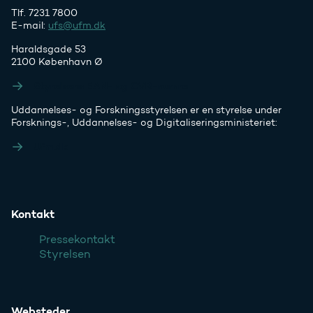
Tlf. 7231 7800
E-mail:
ufs@ufm.dk
Haraldsgade 53
2100 København Ø
Styrelsens EAN- og CVR-numre
Uddannelses- og Forskningsstyrelsen er en styrelse under
Forsknings-, Uddannelses- og Digitaliseringsministeriet:
Ufm.dk
Kontakt
Pressekontakt
Styrelsen
Websteder