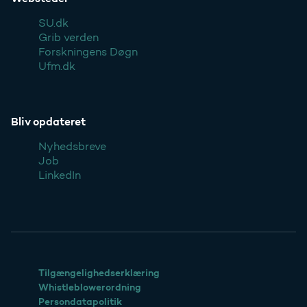
SU.dk
Grib verden
Forskningens Døgn
Ufm.dk
Bliv opdateret
Nyhedsbreve
Job
LinkedIn
Tilgængelighedserklæring
Whistleblowerordning
Persondatapolitik