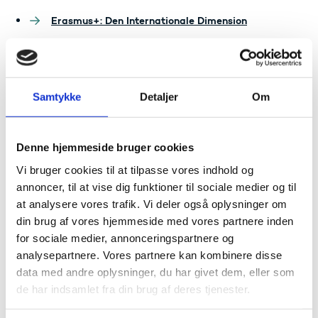
Erasmus+: Den Internationale Dimension
Samtykke
Detaljer
Om
Denne hjemmeside bruger cookies
Europass har banet vej til job i
Vi bruger cookies til at tilpasse vores indhold og
udlandet i 10 år
annoncer, til at vise dig funktioner til sociale medier og til
at analysere vores trafik. Vi deler også oplysninger om
Der er udstedt over 50 millioner Europass CV’er i
din brug af vores hjemmeside med vores partnere inden
Europa siden 2005. I Danmark blev 10-års jubilæet for
for sociale medier, annonceringspartnere og
Europass markeret med et seminar for nyuddannede
analysepartnere. Vores partnere kan kombinere disse
akademikere om karrieremuligheder i udlandet.
data med andre oplysninger, du har givet dem, eller som
Læs nyhed og se ny video om Europass
de har indsamlet fra din brug af deres tjenester.