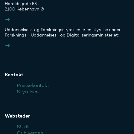
Haraldsgade 53
2100 København Ø
Styrelsens EAN- og CVR-numre
Uddannelses- og Forskningsstyrelsen er en styrelse under
Forsknings-, Uddannelses- og Digitaliseringsministeriet:
Ufm.dk
Kontakt
Pressekontakt
Styrelsen
Websteder
SU.dk
Grib verden