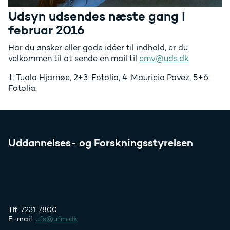
Udsyn udsendes næste gang i
februar 2016
Har du ønsker eller gode idéer til indhold, er du
velkommen til at sende en mail til
cmv@uds.dk
1: Tuala Hjarnøe, 2+3: Fotolia, 4: Mauricio Pavez, 5+6:
Fotolia.
Uddannelses- og Forskningsstyrelsen
Tlf. 7231 7800
E-mail:
ufs@ufm.dk