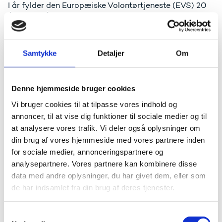
I år fylder den Europæiske Volontørtjeneste (EVS) 20
år. Det vil året igennem blive fejret i hele Europa. Følg
med på Facebook, hvor du lige nu kan se filmen om
Mina, der har valgt at bruge et år som EVS-volontør
på at arbejde med flygtninge i Bruxelles.
Samtykke
Detaljer
Om
Følg med på Facebook
Læs artiklen om Matthew, der fik job i Danmark
efter et EVS-ophold
Denne hjemmeside bruger cookies
Sådan kommer du afsted som EVS-volontør
Vi bruger cookies til at tilpasse vores indhold og
annoncer, til at vise dig funktioner til sociale medier og til
at analysere vores trafik. Vi deler også oplysninger om
din brug af vores hjemmeside med vores partnere inden
for sociale medier, annonceringspartnere og
analysepartnere. Vores partnere kan kombinere disse
Voksnes nøglekompetencer - i et
data med andre oplysninger, du har givet dem, eller som
nordisk perspektiv
de har indsamlet fra din brug af deres tjenester.
I en ny publikation fra Nordplus deler en række
institutioner ud af deres erfaringer med nordisk/baltisk
S