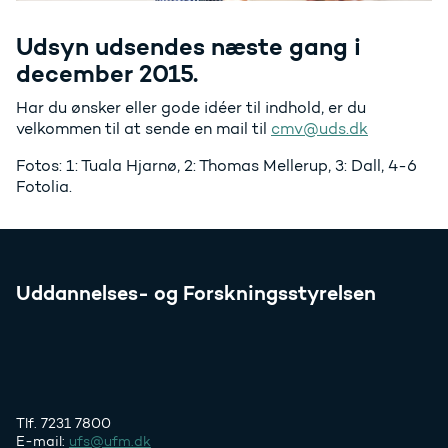
Udsyn udsendes næste gang i
december 2015.
Har du ønsker eller gode idéer til indhold, er du
velkommen til at sende en mail til
cmv@uds.dk
Fotos: 1: Tuala Hjarnø, 2: Thomas Mellerup, 3: Dall, 4-6
Fotolia.
Uddannelses- og Forskningsstyrelsen
Tlf. 7231 7800
E-mail:
ufs@ufm.dk