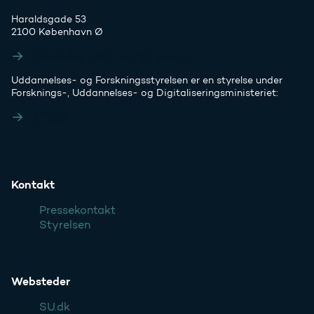
Haraldsgade 53
2100 København Ø
Styrelsens EAN- og CVR-numre
Uddannelses- og Forskningsstyrelsen er en styrelse under
Forsknings-, Uddannelses- og Digitaliseringsministeriet:
Ufm.dk
Kontakt
Pressekontakt
Styrelsen
Websteder
SU.dk