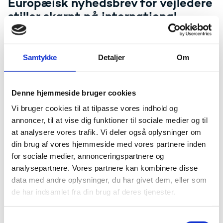
Europæisk nyhedsbrev for vejledere
stiller skarpt på international
mobilitet
I nyhedsbrevet Insight fortæller en række
repræsentanter for uddannelses- og
Samtykke
Detaljer
Om
vejledningssektoren om unges udbytte af studieophold
og om hvordan, vejledere kan motivere ressourcesvage
unge til at rejse ud.
Denne hjemmeside bruger cookies
Læs nyhedsbrevet Insight
Vi bruger cookies til at tilpasse vores indhold og
annoncer, til at vise dig funktioner til sociale medier og til
at analysere vores trafik. Vi deler også oplysninger om
din brug af vores hjemmeside med vores partnere inden
for sociale medier, annonceringspartnere og
Unge kan rejse ud som frivillige
analysepartnere. Vores partnere kan kombinere disse
med Europæisk Volontørtjeneste
data med andre oplysninger, du har givet dem, eller som
de har indsamlet fra din brug af deres tjenester.
I en ny inspirationsvideo fortæller en række unge
mennesker om deres erfaringer med at rejse ud og
arbejde som frivillig i et andet europæisk land. De unge
S