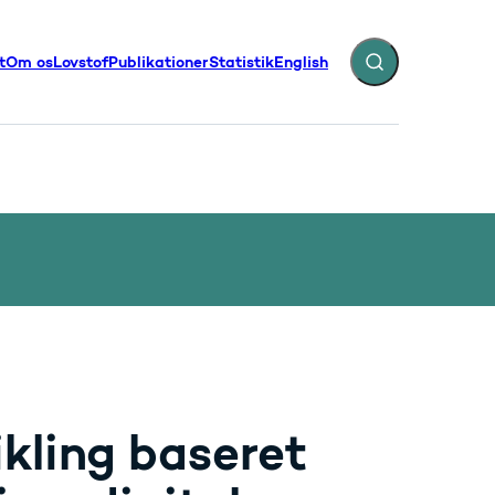
t
Om os
Lovstof
Publikationer
Statistik
English
Fold søgefelt ud
illinger - Flere links
kling baseret