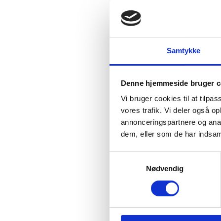
således
Curr
komp
Komp
Samtykke
begy
delt
Netv
Denne hjemmeside bruger c
og i 
Vi bruger cookies til at tilpas
vores trafik. Vi deler også 
annonceringspartnere og anal
Vide
dem, eller som de har indsaml
S
Nødvendig
a
m
t
y
k