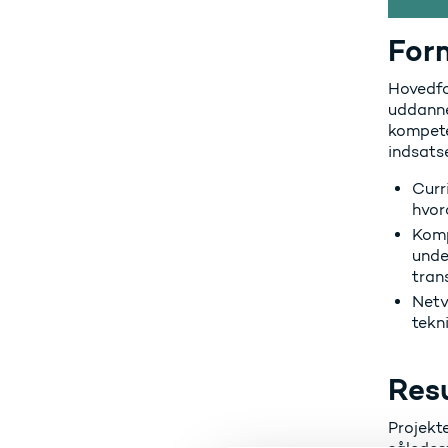
For
Hovedfo
uddannel
kompete
indsatse
Curr
hvor
Komp
unde
tran
Netv
tekn
Resu
Projekt