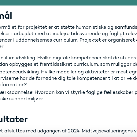
mål
rmålet for projektet er at støtte humanistiske og samfund
ser i arbejdet med at indlejre tidssvarende og fagligt relev
ncer i uddannelsernes curriculum. Projektet er organiseret 
r:
iculumudvikling: Hvilke digitale kompetencer skal de stude
dan opbygges et fremtidssikret curriculum, som muliggør d
etenceudvikling: Hvilke modeller og aktiviteter er mest egne
rviserne har de fornødne digitale kompetencer til at drive d
sformation?
ærksdannelse: Hvordan kan vi styrke faglige fællesskaber p
iske supportmiljøer.
ltater
et afsluttes med udgangen af 2024. Midtvejsevalueringens 