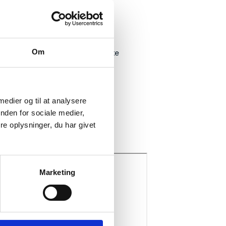
onkrete uddannelses digitale
r skal ske fra
Om
ltagelse sikrer, at den enkelte
 udviklingsfasen
eling af erfaringer.
 medier og til at analysere
nden for sociale medier,
e oplysninger, du har givet
ra projektet
Marketing