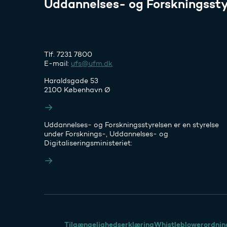
Uddannelses- og Forskningssty
Tlf. 7231 7800
E-mail:
ufs@ufm.dk
Haraldsgade 53
2100 København Ø
Styrelsens EAN- og CVR-numre
Uddannelses- og Forskningsstyrelsen er en styrelse
under Forsknings-, Uddannelses- og
Digitaliseringsministeriet:
Ufm.dk
Tilgængelighedserklæring
Whistleblowerordnin