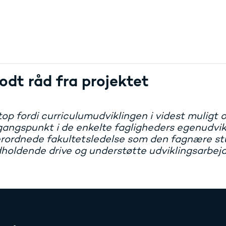
odt råd fra projektet
op fordi curriculumudviklingen i videst muligt 
angspunkt i de enkelte fagligheders egenudvikl
rordnede fakultetsledelse som den fagnære st
holdende drive og understøtte udviklingsarbejd