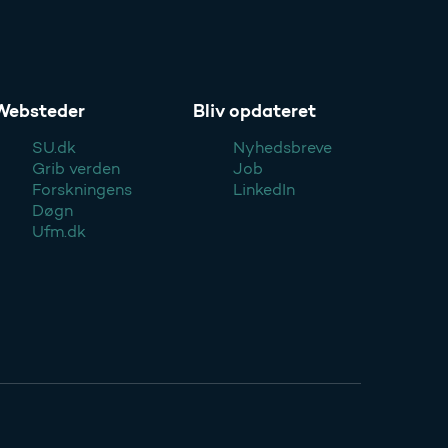
Websteder
Bliv opdateret
SU.dk
Nyhedsbreve
Grib verden
Job
Forskningens
LinkedIn
Døgn
Ufm.dk