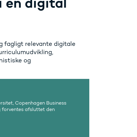
 en digital
 fagligt relevante digitale
rriculumudvikling,
istiske og
ersitet, Copenhagen Business
forventes afsluttet den