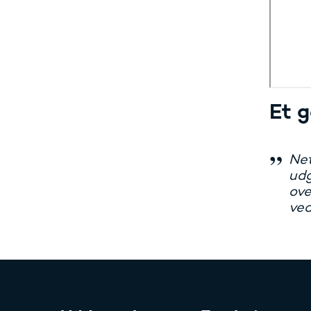
Et g
Net
udg
ove
ved