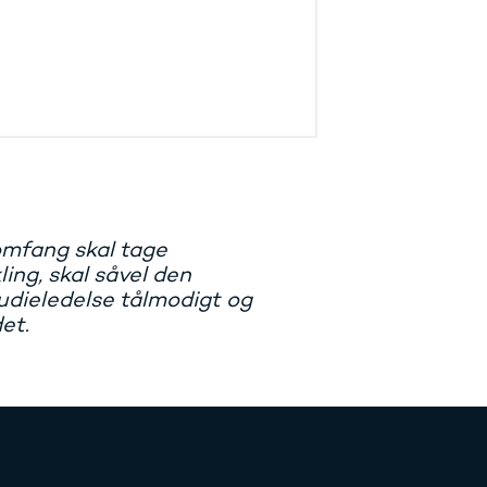
omfang skal tage
ing, skal såvel den
udieledelse tålmodigt og
et.