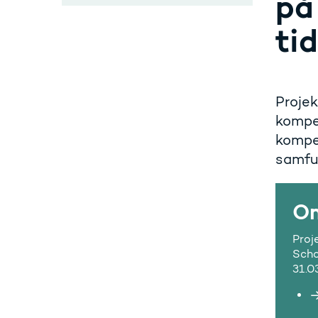
på
ti
Projek
kompe
kompe
samfu
Om
Proj
Scho
31.0