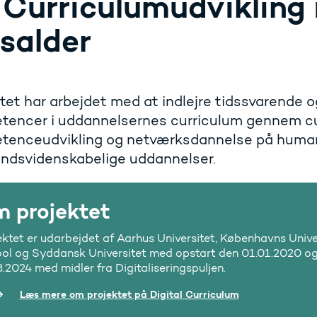
 Curriculumudvikling i
dsalder
tet har arbejdet med at indlejre tidssvarende og
tencer i uddannelsernes curriculum gennem cu
tenceudvikling og netværksdannelse på human
ndsvidenskabelige uddannelser.
 projektet
ektet er udarbejdet af Aarhus Universitet, Københavns Univ
ol og Syddansk Universitet med opstart den 01.01.2020 og 
3.2024 med midler fra Digitaliseringspuljen.
Læs mere om projektet på Digital Curriculum