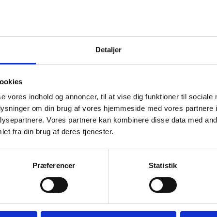
:
iculumudvikling: Modeller for indlejring skal tilpasses den k
etenceprofil og fagmiljøets fagdigitale modenhed.
etenceudvikling: Konkret arbejde med egne problemstillinge
Detaljer
ndelsen af kompetenceudviklingsforløbet og teambaseret de
ager ikke står alene med udviklingsopgaven.
ærksdannelse: Let adgang til særlig teknisk support både i
ookies
forbindelse med afvikling af undervisning er essentiel samt d
se vores indhold og annoncer, til at vise dig funktioner til sociale
Læs mere på projektets hjemmeside - digitalcurriculum.au.dk
oplysninger om din brug af vores hjemmeside med vores partnere i
ysepartnere. Vores partnere kan kombinere disse data med andr
o om erfaringer og resultater f
et fra din brug af deres tjenester.
Præferencer
Statistik