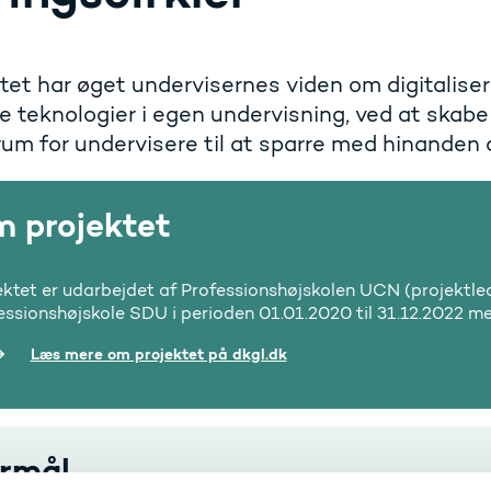
tet har øget undervisernes viden om digitaliser
le teknologier i egen undervisning, ved at skabe 
rum for undervisere til at sparre med hinanden
 projektet
ektet er udarbejdet af Professionshøjskolen UCN (projektl
essionshøjskole SDU i perioden 01.01.2020 til 31.12.2022 med
Læs mere om projektet på dkgl.dk
rmål