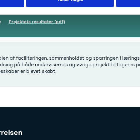
s mere
Projektets resultater (pdf)
ien af faciliteringen, sammenholdet og sparringen i læringsc
dning på både undervisernes og øvrige projektdeltageres pra
esskaber er blevet skabt.
relsen