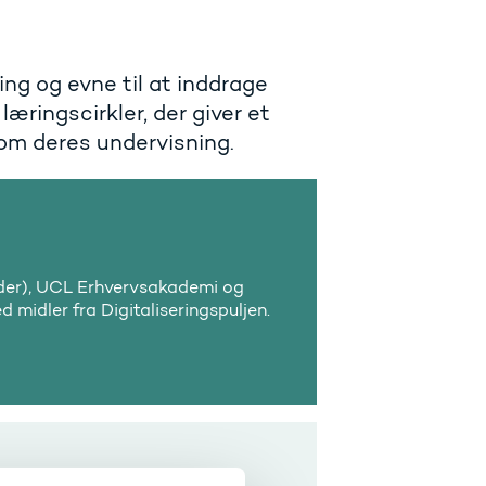
ing og evne til at inddrage
læringscirkler, der giver et
 om deres undervisning.
eder), UCL Erhvervsakademi og
 midler fra Digitaliseringspuljen.