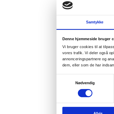
Proj
udda
indd
Samtykke
Proj
komp
digi
Denne hjemmeside bruger c
unde
rækk
Vi bruger cookies til at tilpas
det 
vores trafik. Vi deler også 
annonceringspartnere og anal
Erfa
dem, eller som de har indsaml
anve
S
Re
Nødvendig
a
m
Læri
t
unde
y
k
Afvis
k