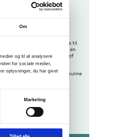
tydning inden for eget
or mere kvalificeret at kunne
gier i egen undervisning.
Om
gial og praksisnær
jebringelsen af en
ling af materialer). Den kobles til
 faglighed. Der tilrettelægges en
jde med stoffet og anvendelse af
 medier og til at analysere
arring og vejledning.
nden for sociale medier,
e oplysninger, du har givet
institutioner og andre vil frit kunne
egne uddannelser.
Marketing
rre med hinanden om deres
fællesskab.
Tillad alle