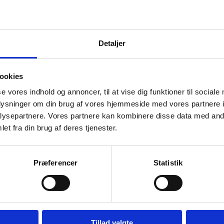
ektet øger undervisernes viden om digitalisering og dens be
nnelsesområde, og løfter deres it-didaktiske kompetencer f
rage digitale indholdselementer og anvende digitale teknolo
Detaljer
ektet tilpasser og afprøver en eksisterende metode til kolle
etenceudvikling (læringscirkler), som kombineres med tilve
tal ressourcesamling på ca. 25 elementer (redigering og udvik
ookies
rvisernes kompetenceløft og til udvikling af uddannelsernes
e praksisnære udviklingsaktiviteter, hvor deltagernes arbe
se vores indhold og annoncer, til at vise dig funktioner til sociale
lærte i egen undervisning kvalificeres gennem it-didaktisk sp
oplysninger om din brug af vores hjemmeside med vores partnere i
ysepartnere. Vores partnere kan kombinere disse data med andr
ringerne vil efterfølgende blive videreført på partnerskabets 
et fra din brug af deres tjenester.
nde ressourcesamlingen og arbejde med læringscirkler på 
sultater
Præferencer
Statistik
ngscirklerne har givet underviserne et trygt rum til at spa
rvisning, som rækker ud over undervisernes daglige arbejds
Tillad valgte