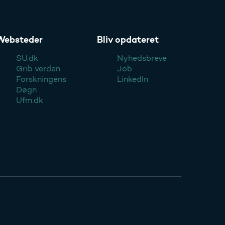
Websteder
Bliv opdateret
SU.dk
Nyhedsbreve
Grib verden
Job
Forskningens
LinkedIn
Døgn
Ufm.dk