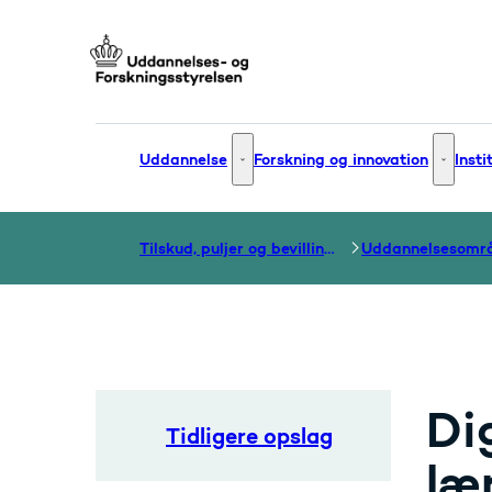
Gå til forsiden
Uddannelse
Forskning og innovation
Insti
Uddannelse - Flere links
Forsknin
Tilskud, puljer og bevillinger
Uddannelsesomr
Di
Tidligere opslag
læ