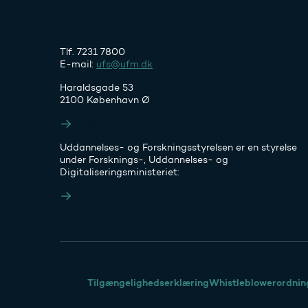
Tlf. 7231 7800
E-mail:
ufs@ufm.dk
Haraldsgade 53
2100 København Ø
Styrelsens EAN- og CVR-numre
Uddannelses- og Forskningsstyrelsen er en styrelse
under Forsknings-, Uddannelses- og
Digitaliseringsministeriet:
Ufm.dk
Tilgængelighedserklæring
Whistleblowerordnin