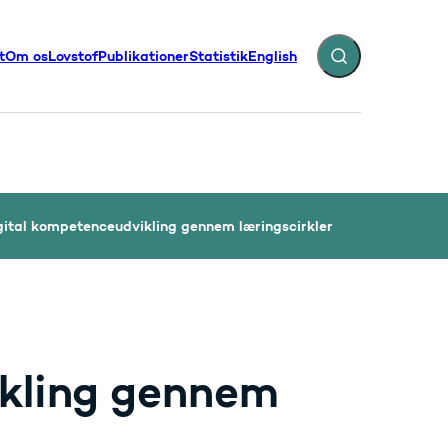
t
Om os
Lovstof
Publikationer
Statistik
English
Fold søgefelt ud
illinger - Flere links
gital kompetenceudvikling gennem læringscirkler
ikling gennem