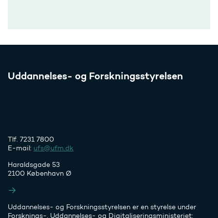
Uddannelses- og Forskningsstyrelsen
Tlf. 7231 7800
E-mail:
ufs@ufm.dk
Haraldsgade 53
2100 København Ø
Styrelsens EAN- og CVR-numre
Uddannelses- og Forskningsstyrelsen er en styrelse under
Forsknings-, Uddannelses- og Digitaliseringsministeriet: