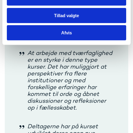
Tillad valgte
Tre gode råd fra projektet
Afvis
At arbejde med tværfaglighed
er en styrke i denne type
kurser. Det har muliggjort at
perspektiver fra flere
institutioner og med
forskellige erfaringer har
kommet til orde og åbnet
diskussioner og refleksioner
op i fællesskabet.
Deltagerne har på kurset