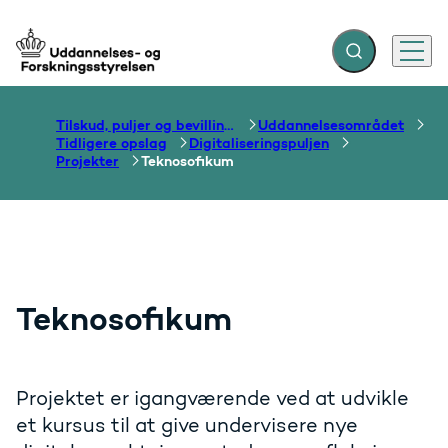
Fold søgefelt ud
Menu
Gå til forsiden
Tilskud, puljer og bevillinger
Uddannelsesområdet
Tidligere opslag
Digitaliseringspuljen
Projekter
Teknosofikum
Teknosofikum
Projektet er igangværende ved at udvikle
et kursus til at give undervisere nye