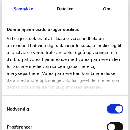
grad (LLM) i komparativ europæisk og international
retsvidenskab.
Samtykke
Detaljer
Om
Læs om uddannelsesprogrammerne ved EUI - på
European University Institute's hjemmeside
Denne hjemmeside bruger cookies
Fra dansk side oprettes 4 stillinger til gennemførelse
Vi bruger cookies til at tilpasse vores indhold og
af ph.d.-studiet ved EUI. Disse stillinger aflønnes i
henhold til overenskomsten mellem Finansministeriet
annoncer, til at vise dig funktioner til sociale medier og til
og Akademikerne.
at analysere vores trafik. Vi deler også oplysninger om
din brug af vores hjemmeside med vores partnere inden
for sociale medier, annonceringspartnere og
Lyder det som noget for dig?
analysepartnere. Vores partnere kan kombinere disse
data med andre oplysninger, du har givet dem, eller som
Lukket for ansøgning
- Ansøgningsproceduren
de har indsamlet fra din brug af deres tjenester.
åbner den 1. november 2025, og din ansøgning skal
sendes elektronisk via EUI’s hjemmeside:
S
EUI - European University Institute
Nødvendig
a
Din ansøgning skal være Det Europæiske
m
Universitetsinstitut i Firenze (EUI) i hænde
t
Præferencer
den 15. januar 2026
senest