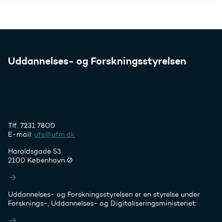
Uddannelses- og Forskningsstyrelsen
Tlf. 7231 7800
E-mail:
ufs@ufm.dk
Haraldsgade 53
2100 København Ø
Styrelsens EAN- og CVR-numre
Uddannelses- og Forskningsstyrelsen er en styrelse under
Forsknings-, Uddannelses- og Digitaliseringsministeriet:
Ufm.dk