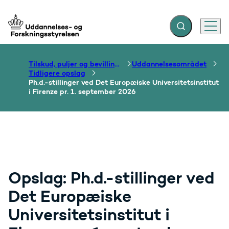
Fold søgefelt ud
Menu
Gå til forsiden
Tilskud, puljer og bevillinger
Uddannelsesområdet
Tidligere opslag
Ph.d.-stillinger ved Det Europæiske Universitetsinstitut
i Firenze pr. 1. september 2026
Opslag: Ph.d.-stillinger ved
Det Europæiske
Universitetsinstitut i