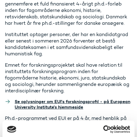
gennemføre et fuld finansieret 4-årigt ph.d.-forløb
inden for fagområderne økonomi, historie,
retsvidenskab, statskundskab og sociologi. Danmark
har hvert år fire ph.d.-stillinger for danske ansøgere.
Instituttet optager personer, der har en kandidatgrad
eller senest i sommeren 2026 forventer at bestå
kandidateksamen i et samfundsvidenskabeligt eller
humanistisk fag.
Emnet for forskningsprojektet skal have relation til
instituttets forskningsprogram inden for
fagområderne historie, økonomi, jura, statskundskab
og sociologi, herunder sammenlignende europæisk og
interdisciplinær forskning.
Se oplysninger om EUI's forskningsprofil - på European
University Institute's hjemmeside
Ph.d.-programmet ved EUI er på 4 år, med henblik på
opnåelse af en ph.d.-grad.Instituttet tilbyder endvidere
et etårigt uddannelsesforløb, som fører til en master-