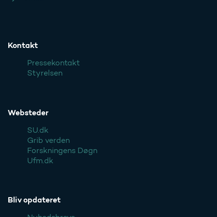
Kontakt
Pressekontakt
Styrelsen
Websteder
SU.dk
Grib verden
Forskningens Døgn
Ufm.dk
Bliv opdateret