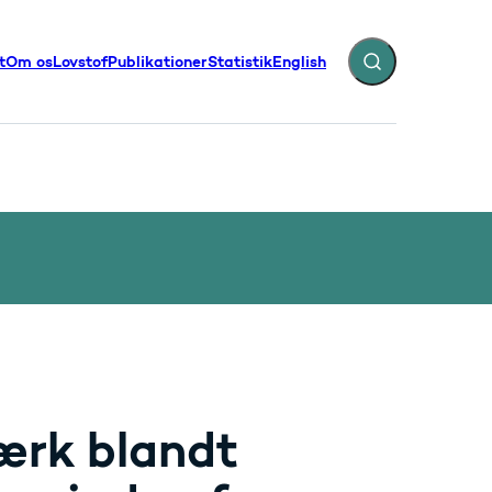
t
Om os
Lovstof
Publikationer
Statistik
English
Fold søgefelt ud
illinger - Flere links
værk blandt