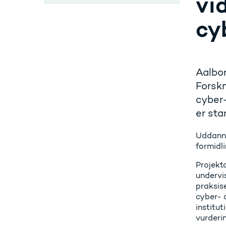
vi
cy
Aalbor
Forskn
cyber-
er sta
Uddanne
formidl
Projekt
undervis
praksise
cyber- 
institut
vurderin