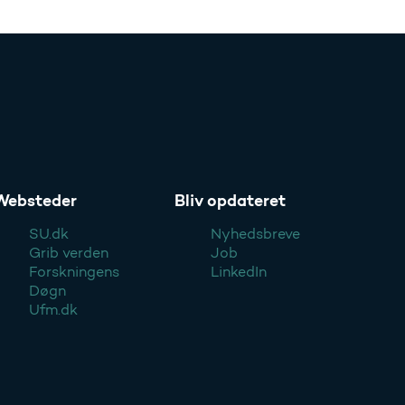
Websteder
Bliv opdateret
SU.dk
Nyhedsbreve
Grib verden
Job
Forskningens
LinkedIn
Døgn
Ufm.dk