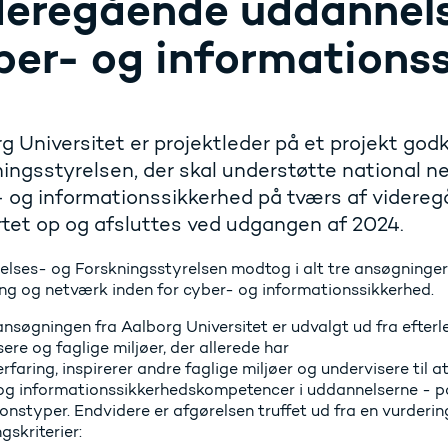
deregående uddannels
ber- og informations
g Universitet er projektleder på et projekt go
ingsstyrelsen, der skal understøtte national 
 og informationssikkerhed på tværs af videreg
rtet op og afsluttes ved udgangen af 2024.
lses- og Forskningsstyrelsen modtog i alt tre ansøgninger 
ing og netværk inden for cyber- og informationssikkerhed.
ansøgningen fra Aalborg Universitet er udvalgt ud fra efterl
ere og faglige miljøer, der allerede har
rfaring, inspirerer andre faglige miljøer og undervisere til a
og informationssikkerhedskompetencer i uddannelserne - p
ionstyper. Endvidere er afgørelsen truffet ud fra en vurderi
gskriterier: