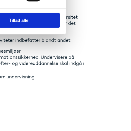
ationssikkerhed på tværs af
m underviserne. Aalborg Universitet
Tillad alle
er inden for feltet, hvilket gør det
iteter indbefatter blandt andet:
esmiljøer
rmationssikkerhed. Undervisere på
fter- og videreuddannelse skal indgå i
 om undervisning