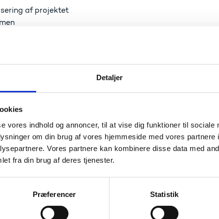
isering af projektet
umen
kendte projekt sigter mod at understøtte
netværk og inspir
der, institutioner, ordinære uddannelser samt efter- og vi
tionssikkerhed.
Detaljer
 godkendte projekt
ookies
se vores indhold og annoncer, til at vise dig funktioner til sociale
onal netværksopbygning for videregåe
oplysninger om din brug af vores hjemmeside med vores partnere i
yber- og informationssikkerhed
ysepartnere. Vores partnere kan kombinere disse data med andr
et fra din brug af deres tjenester.
ution
Universitet (projektleder)
Præferencer
Statistik