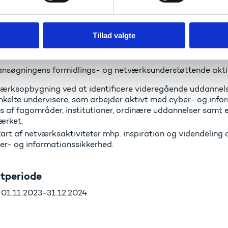
et sigter mod at forbedre undervisningen i cyber- og inform
der og institutioner ved udveksling af best practices melle
Tillad valgte
, at der mangler et overblik over uddannelser og faglige miljø
 udveksle erfaringer.
ansøgningens formidlings- og netværksunderstøttende aktiv
ærksopbygning ved at identificere videregående uddannels
nkelte undervisere, som arbejder aktivt med cyber- og info
s af fagområder, institutioner, ordinære uddannelser samt e
ærket.
art af netværksaktiviteter mhp. inspiration og videndeling
ber- og informationssikkerhed.
ktperiode
 01.11.2023-31.12.2024