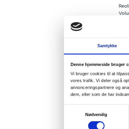
Real
Vol
Det god
fagområ
informa
Samtykke
Det
Denne hjemmeside bruger c
Vi bruger cookies til at tilpas
Nati
vores trafik. Vi deler også 
for c
annonceringspartnere og anal
dem, eller som de har indsaml
Instit
S
Aalborg 
Nødvendig
a
m
t