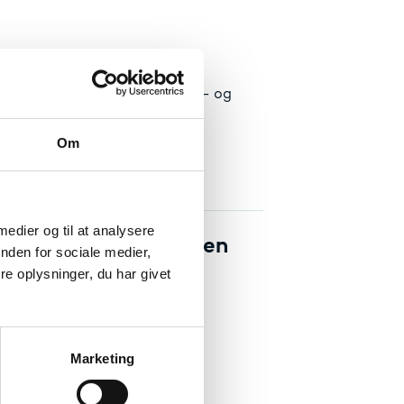
ere undervisere på tværs af
dereuddannelse inden for cyber- og
Om
 medier og til at analysere
nde uddannelser inden
nden for sociale medier,
e oplysninger, du har givet
Marketing