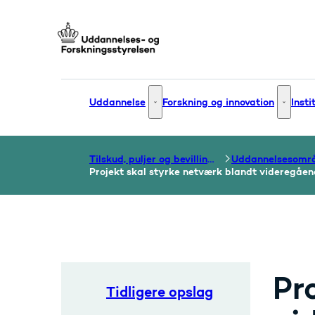
Gå til forsiden
Uddannelse
Forskning og innovation
Insti
Uddannelse - Flere links
Forsknin
Tilskud, puljer og bevillinger
Uddannelsesomr
Projekt skal styrke netværk blandt videregåen
Pr
Tidligere opslag