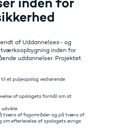
er inden for
sikkerhed
dkendt af Uddannelses- og
netværksopbygning inden for
ående uddannelser. Projektet
til et puljeopslag vedrørende
evelse af opslagets formål om at
t udvikle
å tværs af fagområder og på tværs af
ng om efterlevelse af opslagets øvrige