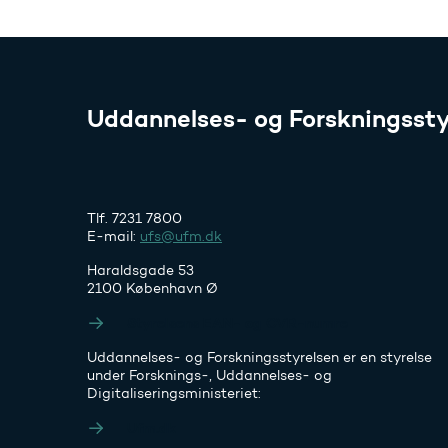
Uddannelses- og Forskningssty
Tlf. 7231 7800
E-mail:
ufs@ufm.dk
Haraldsgade 53
2100 København Ø
Styrelsens EAN- og CVR-numre
Uddannelses- og Forskningsstyrelsen er en styrelse
under Forsknings-, Uddannelses- og
Digitaliseringsministeriet:
Ufm.dk