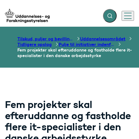
Fold søgefelt ud
Menu
Gå til forsiden
Tilskud, puljer og bevillinger
Uddannelsesområdet
Tidligere opslag
Pulje til initiativer indenfor digitaliseringsstrategien
Fem projekter skal efteruddanne og fastholde flere it-
specialister i den danske arbejdsstyrke
Fem projekter skal
efteruddanne og fastholde
flere it-specialister i den
danske arbejdsstyrke