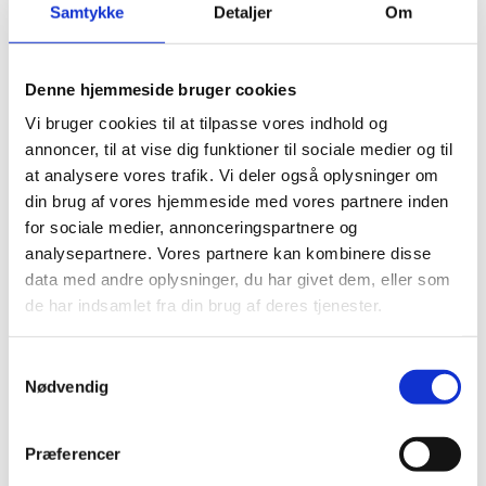
Samtykke
Detaljer
Om
CPH-Business/SmartLearning ønsker med
udgangspunkt i eksisterende moduler
at udvikle og udbyde mikroforløb som online kurser i
IT-sikkerhed til relevante medarbejdere.
Denne hjemmeside bruger cookies
Vi bruger cookies til at tilpasse vores indhold og
annoncer, til at vise dig funktioner til sociale medier og til
Projektperiode
at analysere vores trafik. Vi deler også oplysninger om
01.01.2025-31.12.2026
din brug af vores hjemmeside med vores partnere inden
for sociale medier, annonceringspartnere og
analysepartnere. Vores partnere kan kombinere disse
Nye fagmoduler i digital sikkerhed -
data med andre oplysninger, du har givet dem, eller som
Understøttelse af efterspørgslen på it-
de har indsamlet fra din brug af deres tjenester.
faglig kompetenceudvikling af den danske
arbejdsstyrke
S
Institution(er)
Nødvendig
a
UCL Erhvervsakademi og Professionshøjskole
m
(projektleder)
t
Præferencer
y