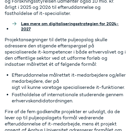
og Forskningsstyrelsen udmønter også 10 mio. kr.
årligt i 2025 og 2026 til efteruddannelse og
fastholdelse af it-specialister.
Læs mere om digitaliseringsstrategien for 2024-
2027
Projektansøgninger til dette puljeopslag skulle
adressere den stigende efterspørgsel på
specialiserede it-kompetencer i både erhvervslivet og i
den offentlige sektor ved at udforme forløb og
indsatser målrettet ét af følgende formål:
Efteruddannelse målrettet it-medarbejdere og/eller
medarbejdere, der på
sigt vil kunne varetage specialiserede it-funktioner.
Fastholdelse af internationale studerende gennem
erhvervskandidatordningen.
Fire af de fem godkendte projekter er udvalgt, da de
lever op til puljeopslagets formål vedrørende
efteruddannelse af it-medarbejde, mens ét projekt
ansøgt af Aarhus Universitet adresserer formålet om