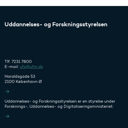
Uddannelses- og Forskningsstyrelsen
Tlf. 7231 7800
E-mail:
ufs@ufm.dk
Haraldsgade 53
2100 København Ø
Styrelsens EAN- og CVR-numre
Uddannelses- og Forskningsstyrelsen er en styrelse under
Forsknings-, Uddannelses- og Digitaliseringsministeriet:
Ufm.dk