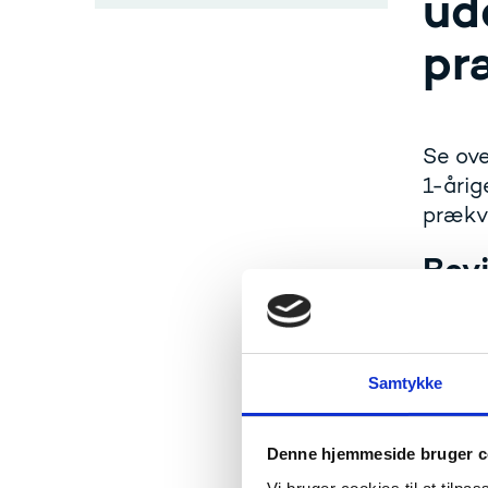
ud
pr
Se ove
1-årig
prækva
Bevi
2020
Akva
Samtykke
2019
Denne hjemmeside bruger c
Euro
Univ