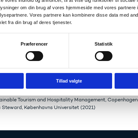
se vores indhold og annoncer, til at vise dig funktioner til sociale
i praksis. Bæredygtig innovation i det 21. århundrede, Købe
oplysninger om din brug af vores hjemmeside med vores partnere i
 Steward, Københavns Universitet
ysepartnere. Vores partnere kan kombinere disse data med andr
ainable Tourism and Hospitality Management, Copenhagen
et fra din brug af deres tjenester.
dygtige vandressourcer, Syddansk Universitet
atilpasning, Syddansk Universitet
Præferencer
Statistik
ærdighed, Samfund og Institutioner/Justice, Society and Ins
onsible Business Practice, Syddansk Universitet
kvalificerede uddannelser
Tillad valgte
økemi og forvaltning, Syddansk Universitet (2020)
atilpasning, Syddansk Universitet (2020)
ainable Tourism and Hospitality Management, Copenhagen
 Steward, Københavns Universitet (2021)