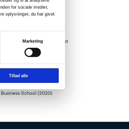
 medier og til at analysere
nhavns Universitet
nden for sociale medier,
e oplysninger, du har givet
 Business School
Marketing
titutions, Syddansk Universitet
Tillad alle
 Business School (2020)