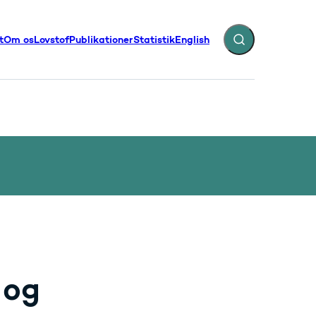
t
Om os
Lovstof
Publikationer
Statistik
English
Fold søgefelt ud
illinger - Flere links
 og