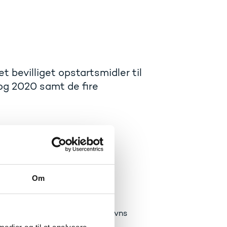
t bevilliget opstartsmidler til
og 2020 samt de fire
versitet
Om
i samspil og konflikt, Københavns