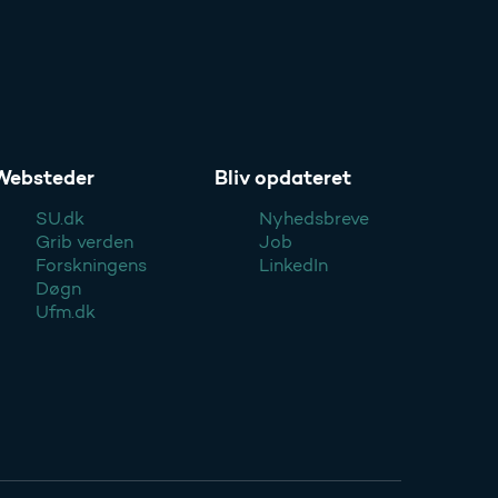
Websteder
Bliv opdateret
SU.dk
Nyhedsbreve
Grib verden
Job
Forskningens
LinkedIn
Døgn
Ufm.dk