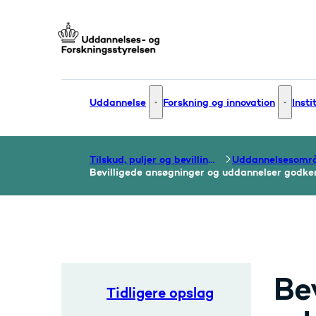
Gå til forsiden
Uddannelse
Forskning og innovation
Insti
Uddannelse - Flere links
Forsknin
Tilskud, puljer og bevillinger
Uddannelsesomr
Bevilligede ansøgninger og uddannelser godken
Be
Tidligere opslag