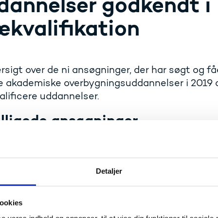
dannelser godkendt i
ækvalifikation
rsigt over de ni ansøgninger, der har søgt og fåe
e akademiske overbygningsuddannelser i 2019 
lificere uddannelser.
lligede ansøgninger
tisk naturbeskyttelse og naturgenopretning, Syddansk Uni
Detaljer
ookies
pas Abrahamiske Religioner: jødedom, kristendom og islam 
ersitet