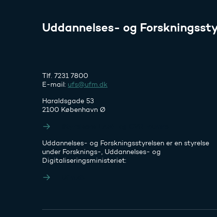
Uddannelses- og Forskningssty
Tlf. 7231 7800
E-mail:
ufs@ufm.dk
Haraldsgade 53
2100 København Ø
Styrelsens EAN- og CVR-numre
Uddannelses- og Forskningsstyrelsen er en styrelse
under Forsknings-, Uddannelses- og
Digitaliseringsministeriet:
Ufm.dk